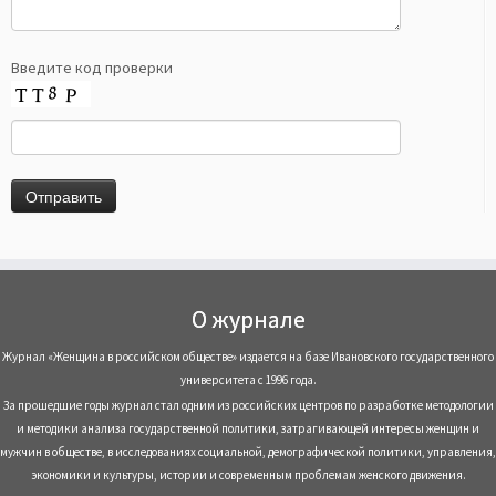
Введите код проверки
О журнале
Журнал «Женщина в российском обществе» издается на базе Ивановского государственного
университета с 1996 года.
За прошедшие годы журнал стал одним из российских центров по разработке методологии
и методики анализа государственной политики, затрагивающей интересы женщин и
мужчин в обществе, в исследованиях социальной, демографической политики, управления,
экономики и культуры, истории и современным проблемам женского движения.