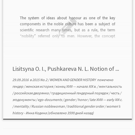
The system of ideas about honour as one of the key
components in the noble culture has been a subject of
scientific research many times, but as a rule, the term
“nobility” referred only to men. However, the concept
“honour”, as well as the consequent ideas about standard
behavior, had […]
Lisitsyna O. I., Pushkareva N. L. Notion of ...
29.09.2016
в
2015 No.2
/
WOMEN AND GENDER HISTORY
помечено
гендер
/
женская история
/
конец XVIII — начало XIX в.
/
ментальность
/
российская дворянка
/
традиционный гендерный порядок
/
честь
/
эгодокументы
/
ego-documents
/
gender
/
honor
/
late XVIII — early XIX c.
/
mentality
/
Russian noblewoman
/
traditional gender order
/
women’s
history
-
Инна Кодина
(обновлено 3599 дней назад)