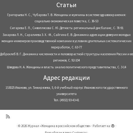
Статьи
Григорьева Н. С., Чубарова Т. В. Женщины и мужчины в системе здравоохранения:
социально-экономическая повестка, С. 36-53
Сигарева Е. П., Сивоплясова С. Ю. Детность: региональный дисбаланс, С. 78-91
Захарова Л. Н., Саралиева З. Х. -М., Сайгина Е. В. Динамика адресации доверия молодых
женщин-инженеров производственной компании в условиях длительных систематических
переработок, С. 63-77
Доброхлеб В. Г. Динамика численности и половозрастной структуры населения России и ее
регионов, С. 92-104
Шведова Н. А. Женщины и власть: анализ политического представительства, С. 3-14
Адрес редакции
153025 Иваново, ул. Тимирязева, 5, 6-й учебный корпус Ивановского государственного
университета
Тел. (4932) 93-43-41
·
© 2026
Журнал «Женщина в российском обществе»
·
Работает на
·
Разработан в
тема Customizr
·