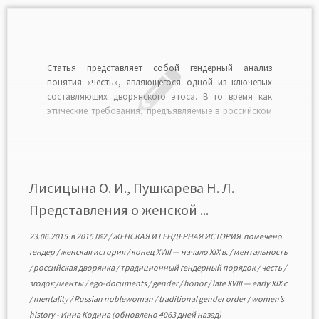
Статья представляет собой гендерный анализ
понятия «честь», являющегося одной из ключевых
составляющих дворянского этоса. В то время как
этические требования, предъявляемые в российском
дворянском сообществе к мужчине,
концентрировались вокруг его личностных качеств,
для женщины понятие «честь» имело сугубо
сексуальное наполнение. Не только личная честь
девушки и женщины, но и честь […]
Лисицына О. И., Пушкарева Н. Л.
Представления о женской ...
23.06.2015
в
2015 №2
/
ЖЕНСКАЯ И ГЕНДЕРНАЯ ИСТОРИЯ
помечено
гендер
/
женская история
/
конец XVIII — начало XIX в.
/
ментальность
/
российская дворянка
/
традиционный гендерный порядок
/
честь
/
эгодокументы
/
ego-documents
/
gender
/
honor
/
late XVIII — early XIX c.
/
mentality
/
Russian noblewoman
/
traditional gender order
/
women’s
history
-
Инна Кодина
(обновлено 4063 дней назад)