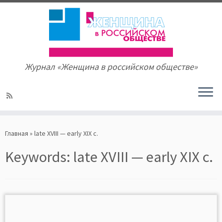
Журнал «Женщина в российском обществе»
Skip
to
Главная
»
late XVIII — early XIX c.
content
Keywords:
late XVIII — early XIX c.