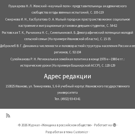
Пушкарева Н. Л. Женский «научный полк»: представительницы академического
сообщества в годы военных испытаний, С. 105-119
Смирнова И. Н., Хасбулатова О. А. Малый город как пространство жизни: социальное
настроение и миграционные установки девушек-студенток, С. 54-62
Ростовская Т. К., Рычихина Н. С., Синельников А. Б. Демографический потенциал молодой
сельской семьи (На примере Ивановской области), С. 15-35
Доброхлеб В. Г. Динамика численности и половозрастной структуры населения России и ее
регионов, С. 92-104
Сулейманова Р. Н. Региональная семейная политика в конце 1970-х—1980-е гг.:
исторические уроки (На примере Башкирской АССР), С. 120-129
Адрес редакции
153025 Иваново, ул. Тимирязева, 5, 6-й учебный корпус Ивановского государственного
университета
Тел. (4932) 93-43-41
·
© 2026
Журнал «Женщина в российском обществе»
·
Работает на
·
Разработан в
тема Customizr
·