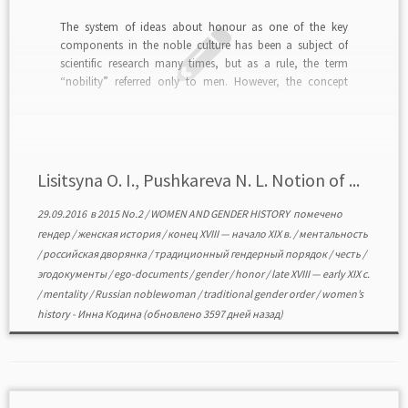
The system of ideas about honour as one of the key
components in the noble culture has been a subject of
scientific research many times, but as a rule, the term
“nobility” referred only to men. However, the concept
“honour”, as well as the consequent ideas about standard
behavior, had […]
Lisitsyna O. I., Pushkareva N. L. Notion of ...
29.09.2016
в
2015 No.2
/
WOMEN AND GENDER HISTORY
помечено
гендер
/
женская история
/
конец XVIII — начало XIX в.
/
ментальность
/
российская дворянка
/
традиционный гендерный порядок
/
честь
/
эгодокументы
/
ego-documents
/
gender
/
honor
/
late XVIII — early XIX c.
/
mentality
/
Russian noblewoman
/
traditional gender order
/
women’s
history
-
Инна Кодина
(обновлено 3597 дней назад)