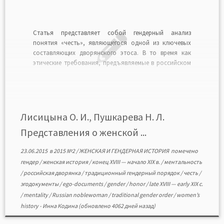
Статья представляет собой гендерный анализ
понятия «честь», являющегося одной из ключевых
составляющих дворянского этоса. В то время как
этические требования, предъявляемые в российском
дворянском сообществе к мужчине,
концентрировались вокруг его личностных качеств,
для женщины понятие «честь» имело сугубо
сексуальное наполнение. Не только личная честь
девушки и женщины, но и честь […]
Лисицына О. И., Пушкарева Н. Л.
Представления о женской ...
23.06.2015
в
2015 №2
/
ЖЕНСКАЯ И ГЕНДЕРНАЯ ИСТОРИЯ
помечено
гендер
/
женская история
/
конец XVIII — начало XIX в.
/
ментальность
/
российская дворянка
/
традиционный гендерный порядок
/
честь
/
эгодокументы
/
ego-documents
/
gender
/
honor
/
late XVIII — early XIX c.
/
mentality
/
Russian noblewoman
/
traditional gender order
/
women’s
history
-
Инна Кодина
(обновлено 4062 дней назад)