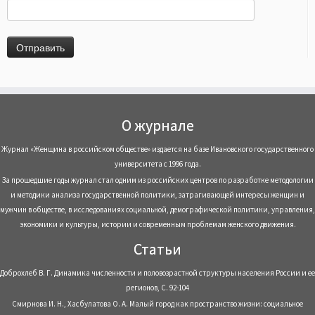
О журнале
Журнал «Женщина в российском обществе» издается на базе Ивановского государственного
университета с 1996 года.
За прошедшие годы журнал стал одним из российских центров по разработке методологии
и методики анализа государственной политики, затрагивающей интересы женщин и
мужчин в обществе, в исследованиях социальной, демографической политики, управления,
экономики и культуры, истории и современным проблемам женского движения.
Статьи
Доброхлеб В. Г. Динамика численности и половозрастной структуры населения России и ее
регионов, С. 92-104
Смирнова И. Н., Хасбулатова О. А. Малый город как пространство жизни: социальное