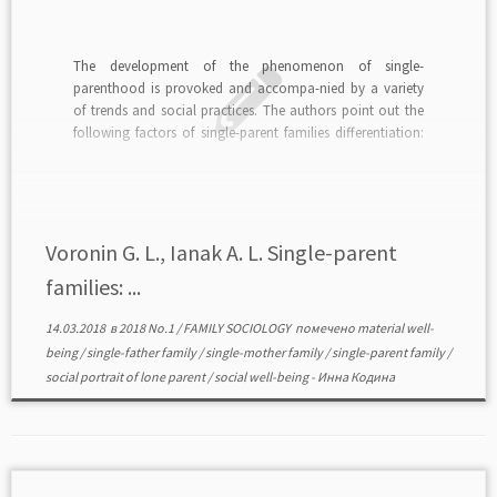
The development of the phenomenon of single-
parenthood is provoked and accompa-nied by a variety
of trends and social practices. The authors point out the
following factors of single-parent families differentiation:
the genesis and structure of single-parent families, the
number and age of children, income, type of housing, the
level of […]
Voronin G. L., Ianak A. L. Single-parent
families: ...
14.03.2018
в
2018 No.1
/
FAMILY SOCIOLOGY
помечено
material well-
being
/
single-father family
/
single-mother family
/
single-parent family
/
social portrait of lone parent
/
social well-being
-
Инна Кодина