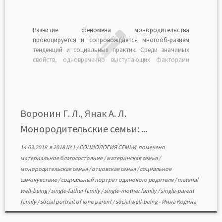
Развитие феномена монородительства
провоцируется и сопровождается многооб-разием
тенденций и социальных практик. Среди значимых
свойств, одновременно выступающих факторами
дифференциации монородительских семей,
выделены: генезис и структура монородительских
семей, количество и возраст детей, доходы, тип
жилья, уровень образования одиноких родителей,
уровень социального самочувствия семей.
Воронин Г. Л., Янак А. Л.
Использование результатов Всероссийской переписи
Монородительские семьи: ...
населения 2010 г., Микропереписи населения […]
14.03.2018
в
2018 № 1
/
СОЦИОЛОГИЯ СЕМЬИ
помечено
материальное благосостояние
/
материнская семья
/
монородительская семья
/
отцовская семья
/
социальное
самочувствие
/
социальный портрет одинокого родителя
/
material
well-being
/
single-father family
/
single-mother family
/
single-parent
family
/
social portrait of lone parent
/
social well-being
-
Инна Кодина