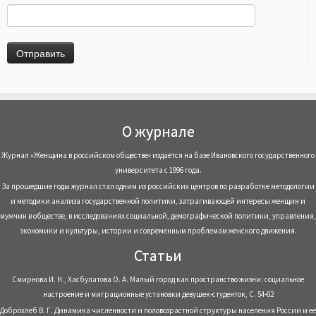
О журнале
Журнал «Женщина в российском обществе» издается на базе Ивановского государственного
университета с 1996 года.
За прошедшие годы журнал стал одним из российских центров по разработке методологии
и методики анализа государственной политики, затрагивающей интересы женщин и
мужчин в обществе, в исследованиях социальной, демографической политики, управления,
экономики и культуры, истории и современным проблемам женского движения.
Статьи
Смирнова И. Н., Хасбулатова О. А. Малый город как пространство жизни: социальное
настроение и миграционные установки девушек-студенток, С. 54-62
Доброхлеб В. Г. Динамика численности и половозрастной структуры населения России и ее