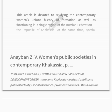
This article is devoted to studying the сontemporary
women’s unions history of formation as well as
functioning in a single region of the Russian Federation —
the Republic of Khakassia. At the same time, special
attention is devoted to those whose activities in the
sociopolitical and cultural life of the […]
Anayban Z. V. Women’s public societies in
сontemporary Khakassia, p. ...
15.04.2021
в
2021 No.1
/
WOMEN’S MOVEMENT AS A SOCIAL
DEVELOPMENT DRIVER
помечено
Khakassia
/
leaders
/
public and
political activity
/
social assistance.
/
women’s societies
-
Инна Кодина