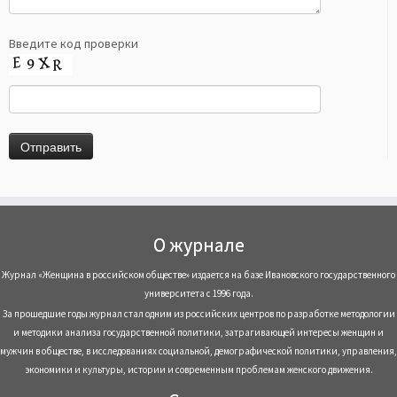
Введите код проверки
О журнале
Журнал «Женщина в российском обществе» издается на базе Ивановского государственного
университета с 1996 года.
За прошедшие годы журнал стал одним из российских центров по разработке методологии
и методики анализа государственной политики, затрагивающей интересы женщин и
мужчин в обществе, в исследованиях социальной, демографической политики, управления,
экономики и культуры, истории и современным проблемам женского движения.