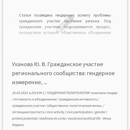
Статья посвящена гендерному аспекту проблемы
гражданского участия населения региона. Под
гражданским участием подразумевается процесс,
посредством которого общественные объединения
или индивиды вовлекаются во взаимоотношения с
государством и другими социально-политическими
институтами с целью решения социально значимых
проблем. На основе данных мониторинга
общественного мнения жителей Вологодской
Уханова Ю. В. Гражданское участие
области, проводимого Вологодским научным
регионального сообщества: гендерное
центром РАН, выявлено, […]
измерение, ...
25.03.2019
в
2019 № 1
/
ГЕНДЕРНАЯ ПОЛИТОЛОГИЯ
помечено
гендер
/
готовность к объединению
/
гражданская активность
/
гражданское участие
/
общественно-политическая жизнь.
/
потенциал протеста
/
civic activity
/
civic participation
/
gender
/
protest potential
/
readiness to unite
/
social and political life
-
Инна
Кодина