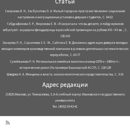
Статьи
Смирнова И. Н., Хасбулатова О. А. Малый город как пространство жизни: социальное
настроение и миграционные установки девушек-студенток, С. 54-62
Габдрафикова Л. Р., Миронова Е. В. «Я закричала: что вы делаете, я пойду мужиков
взбунтую!»: акушерки-фельдшерицы в российской провинции на рубеже XIX—XX вв. , С.
130-143
Захарова Л. Н., Саралиева З. Х. -М., Сайгина Е. В. Динамика адресации доверия молодых
женщин-инженеров производственной компании в условиях длительных систематических
переработок, С. 63-77
Сулейманова Р. Н. Региональная семейная политика в конце 1970-х—1980-е гг.:
исторические уроки (На примере Башкирской АССР), С. 120-129
Шведова Н. А. Женщины и власть: анализ политического представительства, С. 3-14
Адрес редакции
153025 Иваново, ул. Тимирязева, 5, 6-й учебный корпус Ивановского государственного
университета
Тел. (4932) 93-43-41