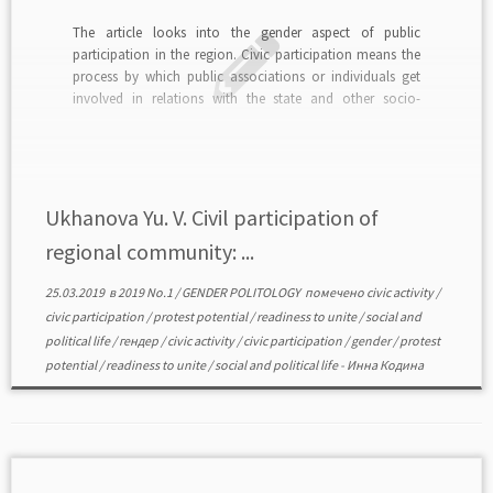
The article looks into the gender aspect of public
participation in the region. Civic participation means the
process by which public associations or individuals get
involved in relations with the state and other socio-
political institutions in order to address important social
issues. Monitoring the data of public opinion of Vologda
[…]
Ukhanova Yu. V. Civil participation of
regional community: ...
25.03.2019
в
2019 No.1
/
GENDER POLITOLOGY
помечено
civic activity
/
civic participation
/
protest potential
/
readiness to unite
/
social and
political life
/
гендер
/
civic activity
/
civic participation
/
gender
/
protest
potential
/
readiness to unite
/
social and political life
-
Инна Кодина