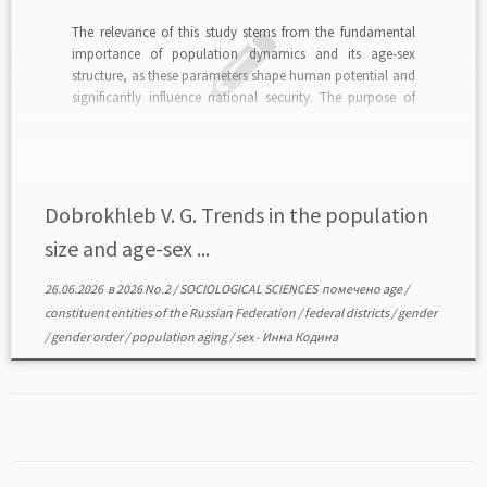
The relevance of this study stems from the fundamental
importance of population dynamics and its age-sex
structure, as these parameters shape human potential and
significantly influence national security. The purpose of
this article is to analyze scientific facts and provide the
author’s interpretation of existing patterns in the current
age-sex […]
Dobrokhleb V. G. Trends in the population
size and age-sex ...
26.06.2026
в
2026 No.2
/
SOCIOLOGICAL SCIENCES
помечено
age
/
constituent entities of the Russian Federation
/
federal districts
/
gender
/
gender order
/
population aging
/
sex
-
Инна Кодина