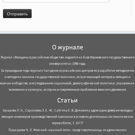
О журнале
Журнал «Женщина в российском обществе» издается на базе Ивановского государственного
университета с 1996 года.
За прошедшие годы журнал стал одним из российских центров по разработке методологии
и методики анализа государственной политики, затрагивающей интересы женщин и
мужчин в обществе, в исследованиях социальной, демографической политики, управления,
экономики и культуры, истории и современным проблемам женского движения.
Статьи
Захарова Л. Н., Саралиева З. Х. -М., Сайгина Е. В. Динамика адресации доверия молодых
женщин-инженеров производственной компании в условиях длительных систематических
переработок, С. 63-77
Пушкарева Н. Л. Женский «научный полк»: представительницы академического