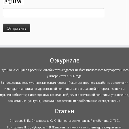
О журнале
Журнал «Женщина в российском обществе» издается на базе Ивановского государственного
университета с 1996 года.
За прошедшие годы журнал стал одним из российских центров по разработке методологии
и методики анализа государственной политики, затрагивающей интересы женщин и
мужчин в обществе, в исследованиях социальной, демографической политики, управления,
экономики и культуры, истории и современным проблемам женского движения.
Статьи
Сигарева Е. П., Сивоплясова С. Ю. Детность: региональный дисбаланс, С. 78-91
Григорьева Н. С., Чубарова Т. В. Женщины и мужчины в системе здравоохранения: