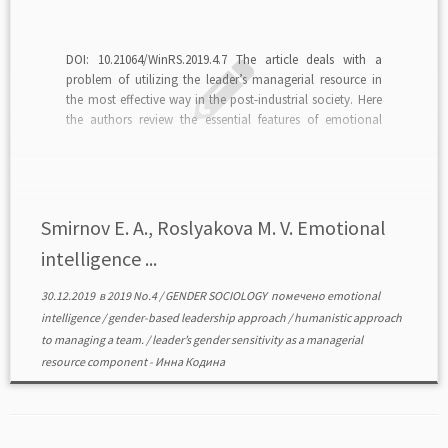
DOI: 10.21064/WinRS.2019.4.7 The article deals with a
problem of utilizing the leader’s managerial resource in
the most effective way in the post-industrial society. Here
the authors review the essential features of emotional
intelligence that is considered a method to effectively
manage a high-quality professional team. The authors are
also giving […]
Smirnov E. A., Roslyakova M. V. Emotional
intelligence ...
30.12.2019
в
2019 No.4
/
GENDER SOCIOLOGY
помечено
emotional
intelligence
/
gender-based leadership approach
/
humanistic approach
to managing a team.
/
leader’s gender sensitivity as a managerial
resource component
-
Инна Кодина