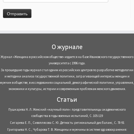
О журнале
Журнал «Женщина в российском обществе» издается на базе Ивановского государственного
университета с 1996 года.
За прошедшие годы журнал стал одним из российских центров по разработке методологии
и методики анализа государственной политики, затрагивающей интересы женщин и
мужчин в обществе, в исследованиях социальной, демографической политики, управления,
экономики и культуры, истории и современным проблемам женского движения.
Статьи
Пушкарева Н. Л. Женский «научный полк»: представительницы академического
сообщества в годы военных испытаний, С. 105-119
Сигарева Е. П., Сивоплясова С. Ю. Детность: региональный дисбаланс, С. 78-91
Григорьева Н. С., Чубарова Т. В. Женщины и мужчины в системе здравоохранения: