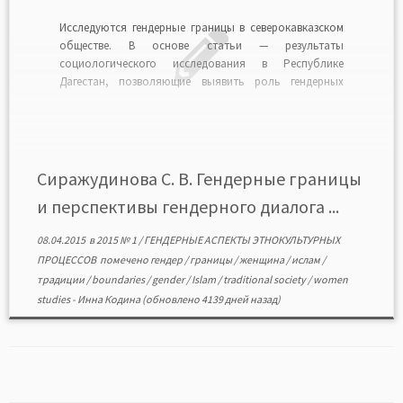
Исследуются гендерные границы в северокавказском
обществе. В основе статьи — результаты
социологического исследования в Республике
Дагестан, позволяющие выявить роль гендерных
барьеров, которую усиливает специфика региона,
традиционность и ислам на Северном Кавказе.Читать
в формате PDF>>
Сиражудинова С. В. Гендерные границы
и перспективы гендерного диалога ...
08.04.2015
в
2015 № 1
/
ГЕНДЕРНЫЕ АСПЕКТЫ ЭТНОКУЛЬТУРНЫХ
ПРОЦЕССОВ
помечено
гендер
/
границы
/
женщина
/
ислам
/
традиции
/
boundaries
/
gender
/
Islam
/
traditional society
/
women
studies
-
Инна Кодина
(обновлено 4139 дней назад)