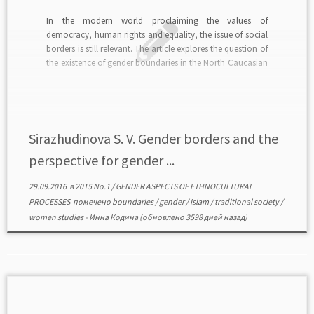
In the modern world proclaiming the values of
democracy, human rights and equality, the issue of social
borders is still relevant. The article explores the question of
the existence of gender boundaries in the North Caucasian
society. The article is based on the results of the
sociological research in the […]
Sirazhudinova S. V. Gender borders and the
perspective for gender ...
29.09.2016
в
2015 No.1
/
GENDER ASPECTS OF ETHNOCULTURAL
PROCESSES
помечено
boundaries
/
gender
/
Islam
/
traditional society
/
women studies
-
Инна Кодина
(обновлено 3598 дней назад)