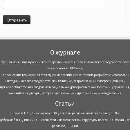
О журнале
Журнал «Женщина в российском обществе» издается на базе Ивановского государственного
университета с 1996 года.
За прошедшие годы журнал стал одним из российских центров по разработке методологии
и методики анализа государственной политики, затрагивающей интересы женщин и
мужчин в обществе, в исследованиях социальной, демографической политики, управления,
экономики и культуры, истории и современным проблемам женского движения.
Статьи
Сигарева Е. П., Сивоплясова С. Ю. Детность: региональный дисбаланс, С. 78-91
Доброхлеб В. Г. Динамика численности и половозрастной структуры населения России и ее
регионов, С. 92-104