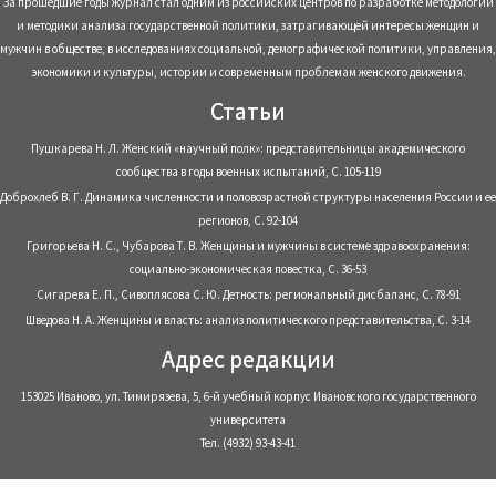
За прошедшие годы журнал стал одним из российских центров по разработке методологии
и методики анализа государственной политики, затрагивающей интересы женщин и
мужчин в обществе, в исследованиях социальной, демографической политики, управления,
экономики и культуры, истории и современным проблемам женского движения.
Статьи
Пушкарева Н. Л. Женский «научный полк»: представительницы академического
сообщества в годы военных испытаний, С. 105-119
Доброхлеб В. Г. Динамика численности и половозрастной структуры населения России и ее
регионов, С. 92-104
Григорьева Н. С., Чубарова Т. В. Женщины и мужчины в системе здравоохранения:
социально-экономическая повестка, С. 36-53
Сигарева Е. П., Сивоплясова С. Ю. Детность: региональный дисбаланс, С. 78-91
Шведова Н. А. Женщины и власть: анализ политического представительства, С. 3-14
Адрес редакции
153025 Иваново, ул. Тимирязева, 5, 6-й учебный корпус Ивановского государственного
университета
Тел. (4932) 93-43-41