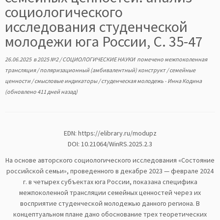
социологического
исследования студенческой
молодежи юга России, С. 35-47
26.06.2025
в
2025 №2
/
СОЦИОЛОГИЧЕСКИЕ НАУКИ
помечено
межпоколенная
трансляция
/
поляризационный (амбивалентный) конструкт
/
семейные
ценности
/
смысловые индикаторы
/
студенческая молодежь
-
Инна Кодина
(обновлено 411 дней назад)
EDN:
https://elibrary.ru/modupz
DOI: 10.21064/WinRS.2025.2.3
На основе авторского социологического исследования «Состояние
российской семьи», проведенного в декабре 2023 — феврале 2024
г. в четырех субъектах юга России, показана специфика
межпоколенной трансляции семейных ценностей через их
восприятие студенческой молодежью данного региона. В
концептуальном плане дано обоснование трех теоретических