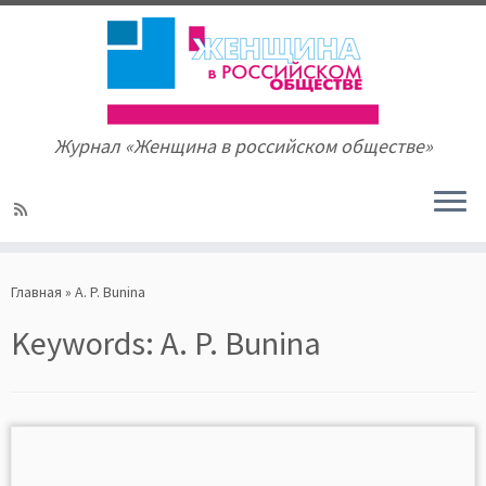
Журнал «Женщина в российском обществе»
Skip
to
Главная
»
A. P. Bunina
content
Keywords:
A. P. Bunina