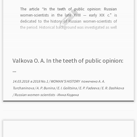
The article “In the teeth of public opinion: Russian
women-scientists in the late XVIII — early XIX c.” is
dedicated to the history of Russian women-scientists of
the period. Historical background was investigated as well
as transformations in public opinion on the matter which
took place at the turn of […]
Valkova O. А. In the teeth of public opinion:
...
14.03.2018
в
2018 No.1
/
WOMAN’S HISTORY
помечено
A. A.
Turchaninova
/
A. P. Bunina
/
E. I. Golitsina
/
E. P. Fadeeva
/
E. R. Dashkova
/
Russian women-scientists
-
Инна Кодина