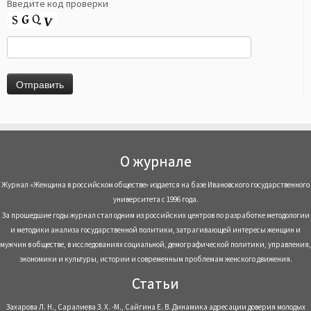
Введите код проверки
О журнале
Журнал «Женщина в российском обществе» издается на базе Ивановского государственного
университета с 1996 года.
За прошедшие годы журнал стал одним из российских центров по разработке методологии
и методики анализа государственной политики, затрагивающей интересы женщин и
мужчин в обществе, в исследованиях социальной, демографической политики, управления,
экономики и культуры, истории и современным проблемам женского движения.
Статьи
Захарова Л. Н., Саралиева З. Х. -М., Сайгина Е. В. Динамика адресации доверия молодых