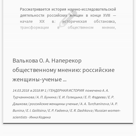
Рассматривается история научно-исследовательской
деятельности российских женщин в конце XVIII —
начале XIX в.: историческая обстановка,
трансформации в общественном мнении,
произошедшие по отношению к «ученым» женщинам.
Поддержка научных и литературных занятий женщин,
оказывавшаяся Екатериной II, сменилась резко
негативным отношением к женщинам, посмевшим
проявить нескромность и выйти за рамки семейных и
Валькова О. А. Наперекор
материнских […]
общественному мнению: российские
женщины-ученые ...
14.03.2018
в
2018 № 1
/
ГЕНДЕРНАЯ ИСТОРИЯ
помечено
А. А.
Турчанинова
/
А. П. Бунина
/
Е. И. Голицына
/
Е. П. Фадеева
/
Е. Р.
Дашкова
/
российские женщины-ученые
/
A. A. Turchaninova
/
A. P.
Bunina
/
E. I. Golitsina
/
E. P. Fadeeva
/
E. R. Dashkova
/
Russian women-
scientists
-
Инна Кодина