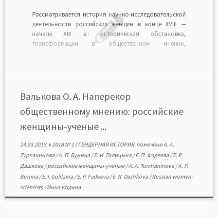
Рассматривается история научно-исследовательской
деятельности российских женщин в конце XVIII —
начале XIX в.: историческая обстановка,
трансформации в общественном мнении,
произошедшие по отношению к «ученым» женщинам.
Поддержка научных и литературных занятий женщин,
оказывавшаяся Екатериной II, сменилась резко
негативным отношением к женщинам, посмевшим
проявить нескромность и выйти за рамки семейных и
Валькова О. А. Наперекор
материнских […]
общественному мнению: российские
женщины-ученые ...
14.03.2018
в
2018 № 1
/
ГЕНДЕРНАЯ ИСТОРИЯ
помечено
А. А.
Турчанинова
/
А. П. Бунина
/
Е. И. Голицына
/
Е. П. Фадеева
/
Е. Р.
Дашкова
/
российские женщины-ученые
/
A. A. Turchaninova
/
A. P.
Bunina
/
E. I. Golitsina
/
E. P. Fadeeva
/
E. R. Dashkova
/
Russian women-
scientists
-
Инна Кодина