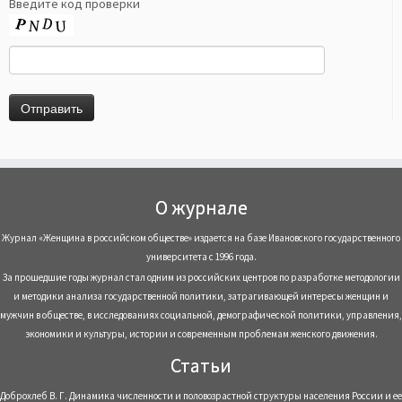
Введите код проверки
О журнале
Журнал «Женщина в российском обществе» издается на базе Ивановского государственного
университета с 1996 года.
За прошедшие годы журнал стал одним из российских центров по разработке методологии
и методики анализа государственной политики, затрагивающей интересы женщин и
мужчин в обществе, в исследованиях социальной, демографической политики, управления,
экономики и культуры, истории и современным проблемам женского движения.
Статьи
Доброхлеб В. Г. Динамика численности и половозрастной структуры населения России и ее