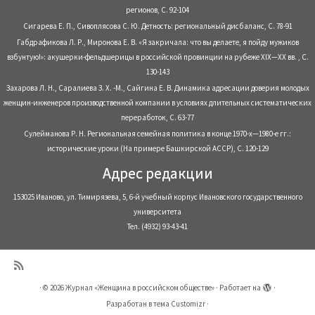
регионов, С. 92-104
Сигарева Е. П., Сивоплясова С. Ю. Детность: региональный дисбаланс, С. 78-91
Габдрафикова Л. Р., Миронова Е. В. «Я закричала: что вы делаете, я пойду мужиков
взбунтую!»: акушерки-фельдшерицы в российской провинции на рубеже XIX—XX вв. , С.
130-143
Захарова Л. Н., Саралиева З. Х. -М., Сайгина Е. В. Динамика адресации доверия молодых
женщин-инженеров производственной компании в условиях длительных систематических
переработок, С. 63-77
Сулейманова Р. Н. Региональная семейная политика в конце 1970-х—1980-е гг.:
исторические уроки (На примере Башкирской АССР), С. 120-129
Адрес редакции
153025 Иваново, ул. Тимирязева, 5, 6-й учебный корпус Ивановского государственного
университета
Тел. (4932) 93-43-41
·
© 2026
Журнал «Женщина в российском обществе»
·
Работает на
·
Разработан в
тема Customizr
·