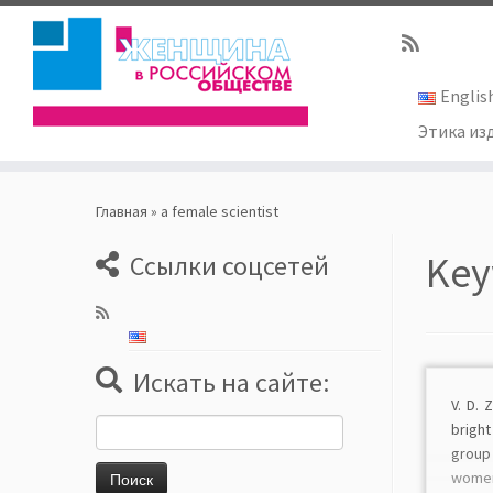
Englis
Этика из
Skip
to
Главная
»
a female scientist
content
Key
Ссылки соцсетей
Искать на сайте:
V. D.
Найти:
bright
group
women.