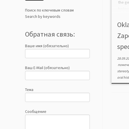
the g
histo
Поиск по ключевым словам
outst
Search by keywords
known 
Okla
an arc
Обратная связь:
Zap
spec
Ваше имя (обязательно)
28.09.2
помеч
Ваш E-Mail (обязательно)
stereot
oral his
Тема
Сообщение