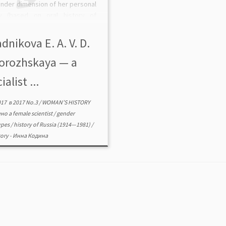
ender dimension of her personal
ry (based on oral history of
anding, but not well-enough
specialist in Siberian studies,
dnikova E. A. V. D.
haeologist and a […]
orozhskaya — a
ialist ...
017
в
2017 No.3
/
WOMAN’S HISTORY
ено
a female scientist
/
gender
ypes
/
history of Russia (1914—1981)
/
tory
-
Инна Кодина