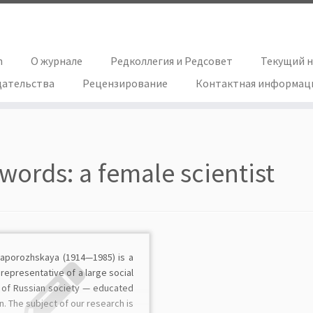
h
О журнале
Редколлегия и Редсовет
Текущий 
дательства
Рецензирование
Контактная информац
words:
a female scientist
 Zaporozhskaya (1914—1985) is a
 representative of a large social
 of Russian society — educated
 The subject of our research is