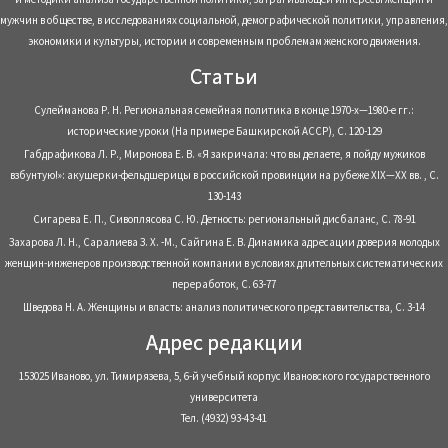
мужчин в обществе, в исследованиях социальной, демографической политики, управления,
экономики и культуры, истории и современным проблемам женского движения.
Статьи
Сулейманова Р. Н. Региональная семейная политика в конце 1970-х—1980-е гг.:
исторические уроки (На примере Башкирской АССР), С. 120-129
Габдрафикова Л. Р., Миронова Е. В. «Я закричала: что вы делаете, я пойду мужиков
взбунтую!»: акушерки-фельдшерицы в российской провинции на рубеже XIX—XX вв. , С.
130-143
Сигарева Е. П., Сивоплясова С. Ю. Детность: региональный дисбаланс, С. 78-91
Захарова Л. Н., Саралиева З. Х. -М., Сайгина Е. В. Динамика адресации доверия молодых
женщин-инженеров производственной компании в условиях длительных систематических
переработок, С. 63-77
Шведова Н. А. Женщины и власть: анализ политического представительства, С. 3-14
Адрес редакции
153025 Иваново, ул. Тимирязева, 5, 6-й учебный корпус Ивановского государственного
университета
Тел. (4932) 93-43-41