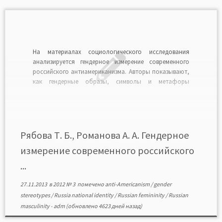
На материалах социологического исследования
анализируется гендерное измерение современного
российского антиамериканизма. Авторы показывают,
как гендерные образы, символы и метафоры
используются в конструировании образа США и,
наряду с этим, как американский Другой выступает
фактором формирования гендерного порядка в
России. РЯБОВА Татьяна Борисовна — доктор
социологических наук, профессор кафедры общей
Рябова Т. Б., Романова А. А. Гендерное
социологии и феминологии, […]
измерение современного российского
...
27.11.2013
в
2012 № 3
помечено
anti-Americanism
/
gender
stereotypes
/
Russia national identity
/
Russian femininity
/
Russian
masculinity
-
adm
(обновлено 4623 дней назад)