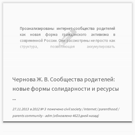
Проанализированы интернет-сообщества родителей
как новая форма гражданского активизма в
современной России. Они рассмотрены не просто как
структура, позволяющая аккумулировать
социальный капитал, но и как механизм мобилизации
внешних и внутренних ресурсов сообщества. Данная
проблематика позволяет описать новые формы
горизонтальной самоорганизации общества вне
рамок политики и/или бизнеса. Социологический
Чернова Ж. В. Сообщества родителей:
анализ интернет-сообществ родителей дает […]
новые формы солидарности и ресурсы
...
27.11.2013
в
2012 № 3
помечено
civil society
/
Internet
/
parenthood
/
parents community
-
adm
(обновлено 4623 дней назад)