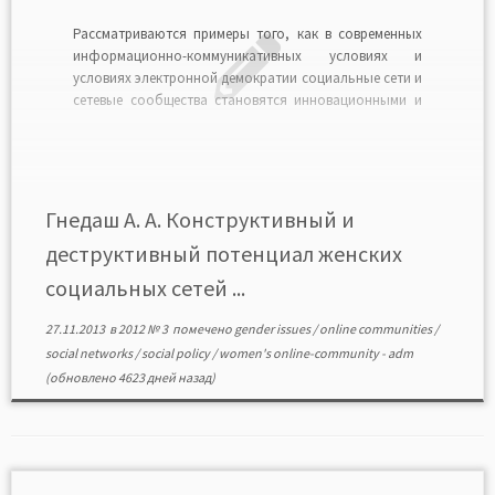
Рассматриваются примеры того, как в современных
информационно-коммуникативных условиях и
условиях электронной демократии социальные сети и
сетевые сообщества становятся инновационными и
конструктивными агентами перемен в поле
социальной политики. ГНЕДАШ Анна Александровна
— кандидат политических наук, доцент кафедры
государственной политики и государственного
управления, Кубанский государственный университет.
Гнедаш А. А. Конструктивный и
Gnedash A. A. Constructive and destructive […]
деструктивный потенциал женских
социальных сетей ...
27.11.2013
в
2012 № 3
помечено
gender issues
/
online communities
/
social networks
/
social policy
/
women's online-community
-
adm
(обновлено 4623 дней назад)