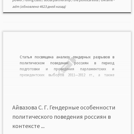
adm
(обновлено 4623 дней назад)
Статья посвящена анализу гендерных разрывов в
политическом поведении россиян в период
подготовки и проведения парламентских и
президентских выборов 2011—2012 гг., а также
значимости фактора гендерной согласованности
«картины мира» для процесса институциализации
демократического порядка в России. Основой для
анализа стали данные социологических опросов
фонда «Общественное мнение», опроса,
Айвазова С. Г. Гендерные особенности
проведенного коллективом исследователей под […]
политического поведения россиян в
контексте ...