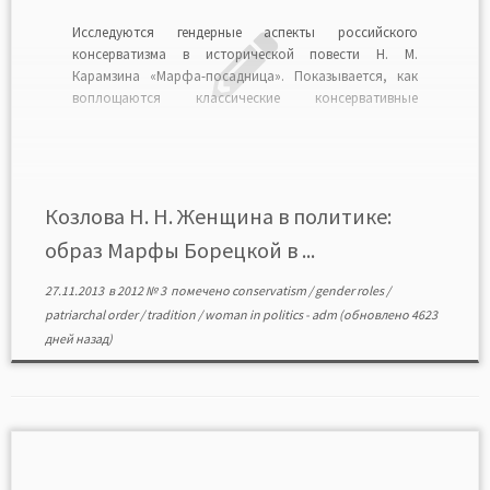
Исследуются гендерные аспекты российского
консерватизма в исторической повести Н. М.
Карамзина «Марфа-посадница». Показывается, как
воплощаются классические консервативные
ценности: сильная государственная власть
(самодержавие), традиции, патриархальный порядок.
КОЗЛОВА Наталия Николаевна — кандидат
исторических наук, доцент кафедры политологии,
Тверской государственный университет Kozlova N. N.
Козлова Н. Н. Женщина в политике:
Woman in politics: image of Marpha Boretsky in historical
образ Марфы Борецкой в ...
[…]
27.11.2013
в
2012 № 3
помечено
conservatism
/
gender roles
/
patriarchal order
/
tradition
/
woman in politics
-
adm
(обновлено 4623
дней назад)