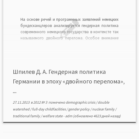
На основе речей и программных заявлений немецких
бундесканцлеров анализируется гендерная политика
современного немецкого государства в контексте так
называемого двойного перелома. Особое внимание
уделено возможностям, предоставляемым
государством для успешного соединения семьи и
карьеры как у мужчин, так и у женщин. Описаны меры
по стимулированию рождаемости, направленные на
сохранение трудоспособности и карьерного […]
Шпилев Д. А. Гендерная политика
Германии в эпоху «двойного перелома»,
...
27.11.2013
в
2012 № 3
помечено
demographic crisis
/
double
watershed
/
full-day childfacilities
/
gender policy
/
nuclear family
/
traditional family
/
welfare state
-
adm
(обновлено 4623 дней назад)