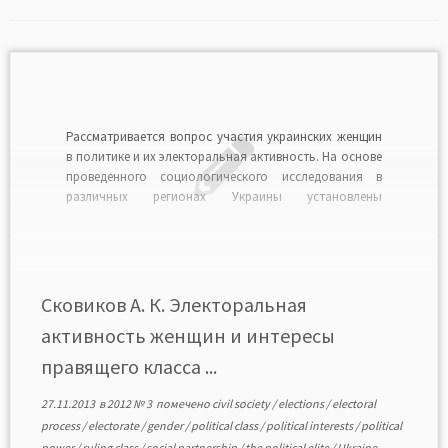
Рассматривается вопрос участия украинских женщин
в политике и их электоральная активность. На основе
проведенного социологического исследования в
различных регионах Украины установлены
диспропорции в электоральных предпочтениях.
Акцентировано внимание на целесообразности
активизации деятельности институтов гражданского
общества с целью формирования условий для
самореализации каждой личности и расширения
Сковиков А. К. Электоральная
участия женщин в органах государственной власти.
активность женщин и интересы
[…]
правящего класса ...
27.11.2013
в
2012 № 3
помечено
civil society
/
elections
/
electoral
process
/
electorate
/
gender
/
political class
/
political interests
/
political
power
/
ruling class
/
social partnership
/
the political elite
/
Ukraine
-