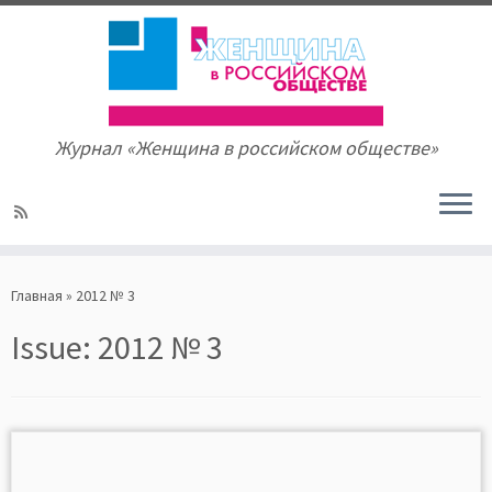
Журнал «Женщина в российском обществе»
Skip
to
Главная
»
2012 № 3
content
Issue:
2012 № 3