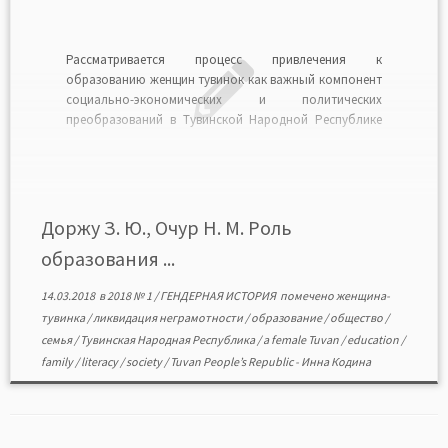
Рассматривается процесс привлечения к
образованию женщин тувинок как важный компонент
социально-экономических и политических
преобразований в Тувинской Народной Республике
(1921—1944 гг.). На основе изучения документальных и
статистических источников выявлена специфика
образовательной политики Тувинской народно-
революционной партии на демократическом этапе
развития независимого государства, а также
Доржу З. Ю., Очур Н. М. Роль
формирования и функционирования системы
образования ...
народного образования. Определены условия […]
14.03.2018
в
2018 № 1
/
ГЕНДЕРНАЯ ИСТОРИЯ
помечено
женщина-
тувинка
/
ликвидация неграмотности
/
образование
/
общество
/
семья
/
Тувинская Народная Республика
/
a female Tuvan
/
education
/
family
/
literacy
/
society
/
Tuvan People’s Republic
-
Инна Кодина