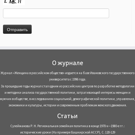
О журнале
Журнал «Женщина в российском обществе» издается на базе Ивановского государственного
университета с 1996 года.
За прошедшие годы журнал стал одним из российских центров по разработке методологии
и методики анализа государственной политики, затрагивающей интересы женщин и
мужчин в обществе, в исследованиях социальной, демографической политики, управления,
экономики и культуры, истории и современным проблемам женского движения.
Статьи
Сулейманова Р. Н. Региональная семейная политика в конце 1970-х—1980-е гг.:
исторические уроки (На примере Башкирской АССР), С. 120-129