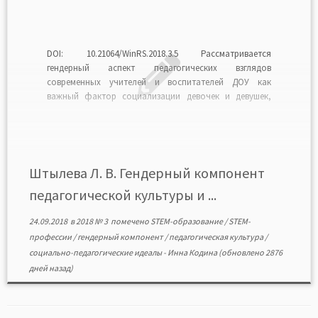
DOI: 10.21064/WinRS.2018.3.5 Рассматривается
гендерный аспект педагогических взглядов
современных учителей и воспитателей ДОУ как
важный фактор социализации девочек и девушек,
ориентации их на традиционные или технологические
сферы труда и профессии, гуманитарные или
естественно-научные и математические дисциплины
школьного образования. Сравнительный анализ
результатов авторских исследований 2000—2001 и 2017
Штылева Л. В. Гендерный компонент
гг. подтвердил несоответствие гендерного
педагогической культуры и ...
компонента […]
24.09.2018
в
2018 № 3
помечено
STEM-образование
/
STEM-
профессии
/
гендерный компонент
/
педагогическая культура
/
социально-педагогические идеалы
-
Инна Кодина
(обновлено 2876
дней назад)