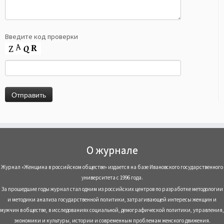
Введите код проверки
О журнале
Журнал «Женщина в российском обществе» издается на базе Ивановского государственного
университета с 1996 года.
За прошедшие годы журнал стал одним из российских центров по разработке методологии
и методики анализа государственной политики, затрагивающей интересы женщин и
мужчин в обществе, в исследованиях социальной, демографической политики, управления,
экономики и культуры, истории и современным проблемам женского движения.