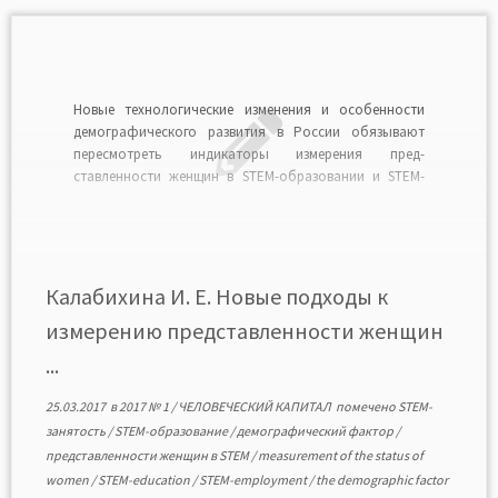
Новые технологические изменения и особенности
демографического развития в России обязывают
пересмотреть индикаторы измерения пред-
ставленности женщин в STEM-образовании и STEM-
занятости. Автор рас-сматривает текущую ситуацию в
отношении положения женщин в STEM-образовании и
STEM-занятости, анализирует новые подходы к
измерению представленности женщин в STEM в
контексте направлений развития этой области в
Калабихина И. Е. Новые подходы к
ближайшей перспективе, формулирует […]
измерению представленности женщин
...
25.03.2017
в
2017 № 1
/
ЧЕЛОВЕЧЕСКИЙ КАПИТАЛ
помечено
STEM-
занятость
/
STEM-образование
/
демографический фактор
/
представленности женщин в STEM
/
measurement of the status of
women
/
STEM-education
/
STEM-employment
/
the demographic factor