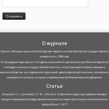
О журнале
Журнал «Женщина в российском обществе» издается на базе Ивановского государственного
университета с 1996 года.
За прошедшие годы журнал стал одним из российских центров по разработке методологии
и методики анализа государственной политики, затрагивающей интересы женщин и
мужчин в обществе, в исследованиях социальной, демографической политики, управления,
экономики и культуры, истории и современным проблемам женского движения.
Статьи
Захарова Л. Н., Саралиева З. Х. -М., Сайгина Е. В. Динамика адресации доверия молодых
женщин-инженеров производственной компании в условиях длительных систематических
переработок, С. 63-77