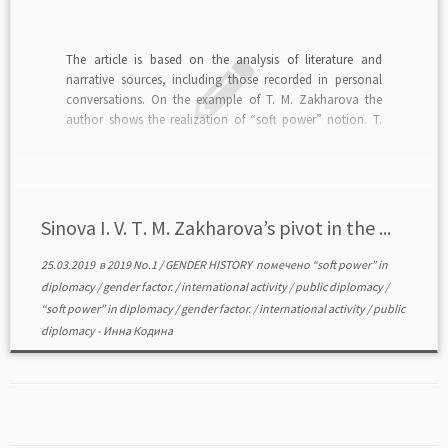
The article is based on the analysis of literature and
narrative sources, including those recorded in personal
conversations. On the example of T. M. Zakharova the
author shows the realization of “soft power” notion. T.
Zacharova combined work at the Leningrad plant of
laminated plastics with public diplomacy; she was […]
Sinova I. V. Т. М. Zakharova’s pivot in the ...
25.03.2019
в
2019 No.1
/
GENDER HISTORY
помечено
“soft power” in
diplomacy
/
gender factor.
/
international activity
/
public diplomacy
/
“soft power” in diplomacy
/
gender factor.
/
international activity
/
public
diplomacy
-
Инна Кодина