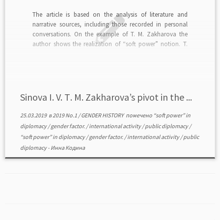
The article is based on the analysis of literature and
narrative sources, including those recorded in personal
conversations. On the example of T. M. Zakharova the
author shows the realization of “soft power” notion. T.
Zacharova combined work at the Leningrad plant of
laminated plastics with public diplomacy; she was […]
Sinova I. V. Т. М. Zakharova’s pivot in the ...
25.03.2019
в
2019 No.1
/
GENDER HISTORY
помечено
“soft power” in
diplomacy
/
gender factor.
/
international activity
/
public diplomacy
/
“soft power” in diplomacy
/
gender factor.
/
international activity
/
public
diplomacy
-
Инна Кодина