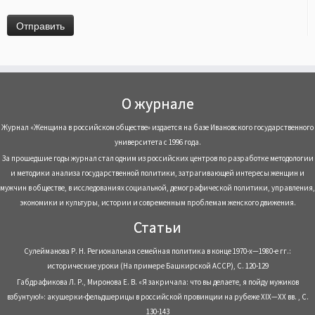
О журнале
Журнал «Женщина в российском обществе» издается на базе Ивановского государственного
университета с 1996 года.
За прошедшие годы журнал стал одним из российских центров по разработке методологии
и методики анализа государственной политики, затрагивающей интересы женщин и
мужчин в обществе, в исследованиях социальной, демографической политики, управления,
экономики и культуры, истории и современным проблемам женского движения.
Статьи
Сулейманова Р. Н. Региональная семейная политика в конце 1970-х—1980-е гг.:
исторические уроки (На примере Башкирской АССР), С. 120-129
Габдрафикова Л. Р., Миронова Е. В. «Я закричала: что вы делаете, я пойду мужиков
взбунтую!»: акушерки-фельдшерицы в российской провинции на рубеже XIX—XX вв. , С.
130-143