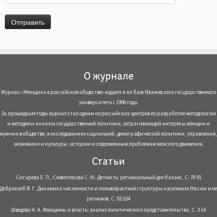
О журнале
Журнал «Женщина в российском обществе» издается на базе Ивановского государственного
университета с 1996 года.
За прошедшие годы журнал стал одним из российских центров по разработке методологии
и методики анализа государственной политики, затрагивающей интересы женщин и
мужчин в обществе, в исследованиях социальной, демографической политики, управления,
экономики и культуры, истории и современным проблемам женского движения.
Статьи
Сигарева Е. П., Сивоплясова С. Ю. Детность: региональный дисбаланс, С. 78-91
Доброхлеб В. Г. Динамика численности и половозрастной структуры населения России и ее
регионов, С. 92-104
Шведова Н. А. Женщины и власть: анализ политического представительства, С. 3-14