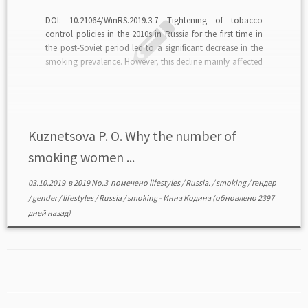
DOI: 10.21064/WinRS.2019.3.7 Tightening of tobacco
control policies in the 2010s in Russia for the first time in
the post-Soviet period led to a significant decrease in the
smoking prevalence. However, this decline mainly affected
men. Why are Russian women less responsive to tobacco
control poli-cies? Why rising tobacco prices and […]
Kuznetsova P. O. Why the number of
smoking women ...
03.10.2019
в
2019 No.3
помечено
lifestyles
/
Russia.
/
smoking
/
гендер
/
gender
/
lifestyles
/
Russia
/
smoking
-
Инна Кодина
(обновлено 2397
дней назад)