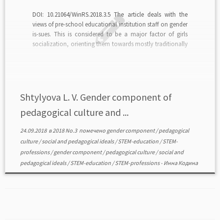
DOI: 10.21064/WinRS.2018.3.5 The article deals with the
views of pre-school educational institution staff on gender
is-sues. This is considered to be a major factor of girls
socialization, orienting them towards mostly traditionally
feminine professions or those known as STEM ones. The
choice is basical-ly between professions associated with
humanities and […]
Shtylyova L. V. Gender component of
pedagogical culture and ...
24.09.2018
в
2018 No.3
помечено
gender component
/
pedagogical
culture
/
social and pedagogical ideals
/
STEM-education
/
STEM-
professions
/
gender component
/
pedagogical culture
/
social and
pedagogical ideals
/
STEM-education
/
STEM-professions
-
Инна Кодина