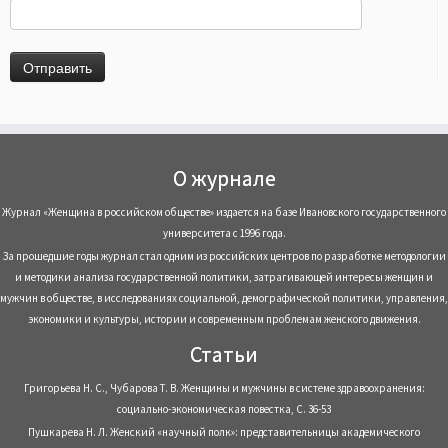
О журнале
Журнал «Женщина в российском обществе» издается на базе Ивановского государственного
университета с 1996 года.
За прошедшие годы журнал стал одним из российских центров по разработке методологии
и методики анализа государственной политики, затрагивающей интересы женщин и
мужчин в обществе, в исследованиях социальной, демографической политики, управления,
экономики и культуры, истории и современным проблемам женского движения.
Статьи
Григорьева Н. С., Чубарова Т. В. Женщины и мужчины в системе здравоохранения:
социально-экономическая повестка, С. 36-53
Пушкарева Н. Л. Женский «научный полк»: представительницы академического