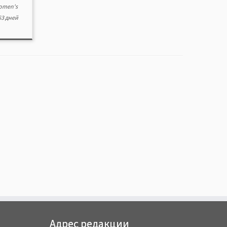
omen's
3 дней
Адрес редакции