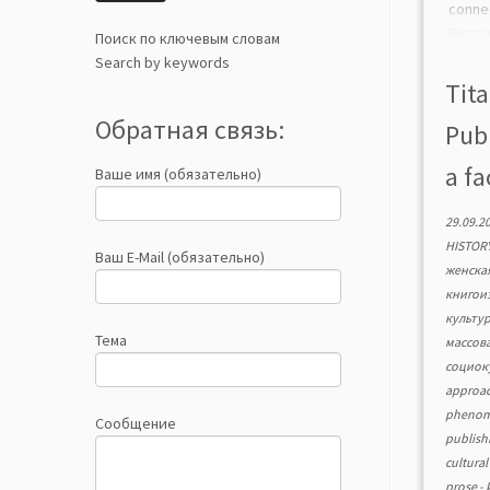
conne
Russi
Поиск по ключевым словам
of th
Search by keywords
oppor
Tita
activi
Обратная связь:
Publ
a fa
Ваше имя (обязательно)
29.09.2
HISTOR
Ваш E-Mail (обязательно)
женска
книгои
культу
Тема
массов
социок
approa
pheno
Сообщение
publish
cultural
prose
-