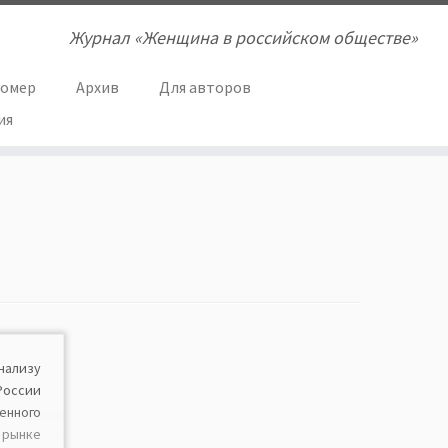
Журнал «Женщина в российском обществе»
номер
Архив
Для авторов
ия
ализу
России
ленного
ынке