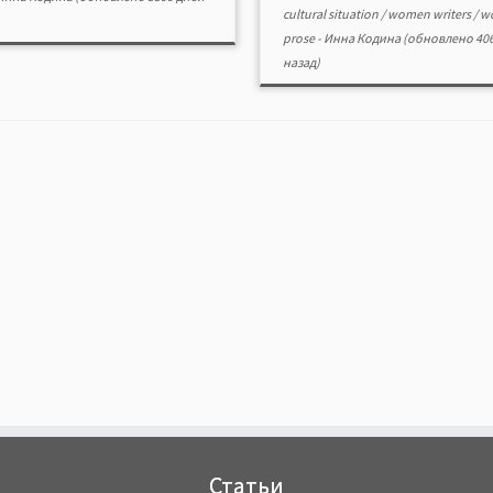
cultural situation
/
women writers
/
w
prose
-
Инна Кодина
(обновлено 406
назад)
Статьи