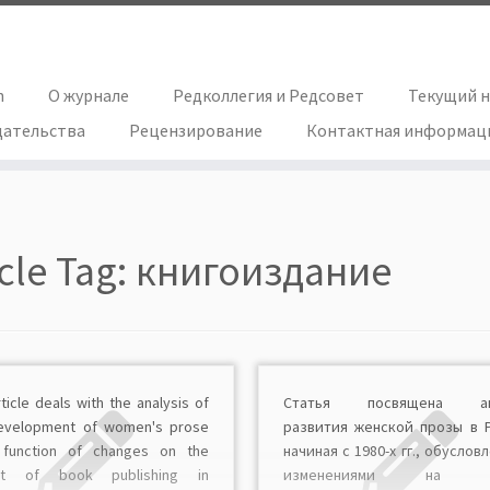
h
О журнале
Редколлегия и Редсовет
Текущий 
дательства
Рецензирование
Контактная информац
icle Tag:
книгоиздание
ticle deals with the analysis of
Статья посвящена ан
evelopment of women's prose
развития женской прозы в 
function of changes on the
начиная с 1980-х гг., обуслов
et of book publishing in
изменениями на р