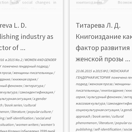
ction with social changes in
книгоиздания. Возможн
a since the1980s. The relevance
появившиеся в книгоиздате
e article ideas is that the
деятельности, выступили од
tunities of the publishing
факторов возникновения 
reva L. D.
Титарева Л. Д.
ties were one of the […]
культурного феномена, как ж
ishing industry as
Книгоиздание ка
проза. При рассмотрении
используется комплек
ctor of ...
фактор развития
системный и гендерный по
что расширяет сп
женской прозы ...
016
в
2015 No.2
/
WOMEN AND GENDER
культурологических исследо
Y
помечено
гендерный подход
/
Читать в формате […]
23.06.2015
в
2015 №2
/
ЖЕНСКАЯ И
я проза
/
женщины-писательницы
/
ГЕНДЕРНАЯ ИСТОРИЯ
помечено
ге
здание
/
книжная серия
/
подход
/
женская проза
/
женщины-
рный феномен
/
литература
/
писательницы
/
книгоиздание
/
кни
ая культура
/
самоидентификация
/
серия
/
культурный феномен
/
лите
ультурная ситуация
/
a gender
массовая культура
/
самоидентифи
ch
/
book series
/
cultural
социокультурная ситуация
/
a gend
menon
/
literature
/
popular culture
/
approach
/
book series
/
cultural
ing
/
self-identification
/
social and
phenomenon
/
literature
/
popular cu
 situation
/
women writers
/
women's
publishing
/
self-identification
/
socia
Инна Кодина
(обновлено 3599 дней