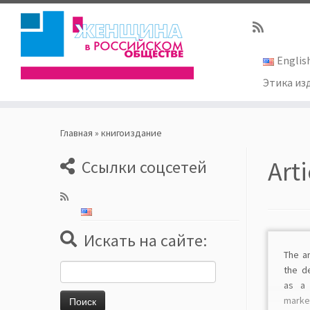
Englis
Этика из
Skip
to
Главная
»
книгоиздание
content
Art
Ссылки соцсетей
Искать на сайте:
The ar
Найти:
the d
as a 
mark