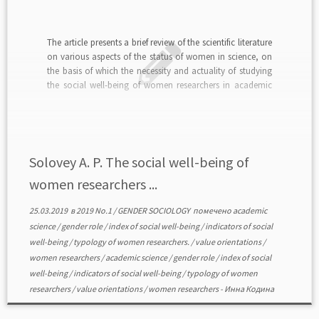
The article presents a brief review of the scientific literature
on various aspects of the status of women in science, on
the basis of which the necessity and actuality of studying
the social well-being of women researchers in academic
science is substantiated. The methodology of studying the
social well-being of […]
Solovey A. P. The social well-being of
women researchers ...
25.03.2019
в
2019 No.1
/
GENDER SOCIOLOGY
помечено
academic
science
/
gender role
/
index of social well-being
/
indicators of social
well-being
/
typology of women researchers.
/
value orientations
/
women researchers
/
academic science
/
gender role
/
index of social
well-being
/
indicators of social well-being
/
typology of women
researchers
/
value orientations
/
women researchers
-
Инна Кодина