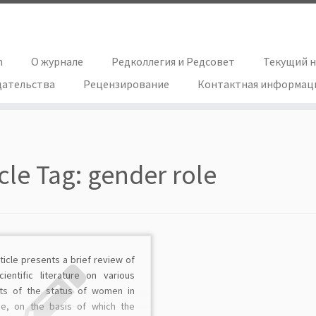
h
О журнале
Редколлегия и Редсовет
Текущий 
дательства
Рецензирование
Контактная информац
icle Tag:
gender role
ticle presents a brief review of
cientific literature on various
ts of the status of women in
ce, on the basis of which the