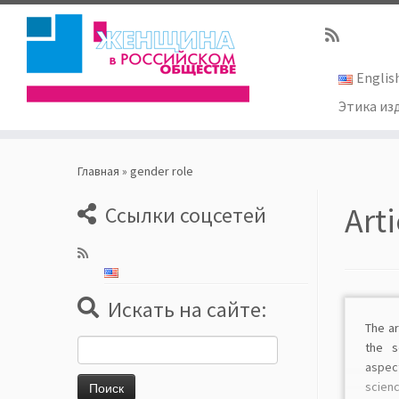
Englis
Этика из
Skip
to
Главная
»
gender role
content
Art
Ссылки соцсетей
Искать на сайте:
The ar
Найти:
the s
aspec
scien