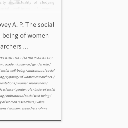
sity and actuality of studying
social well-being of women
rchers in academic science is
antiated. The methodology of
vey A. P. The social
ng the social well-being of […]
l-being of women
archers ...
019
в
2019 No.1
/
GENDER SOCIOLOGY
ено
academic science
/
gender role
/
 social well-being
/
indicators of social
ing
/
typology of women researchers.
/
rientations
/
women researchers
/
c science
/
gender role
/
index of social
ing
/
indicators of social well-being
/
y of women researchers
/
value
tions
/
women researchers
-
Инна