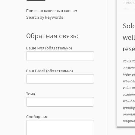
neces
the 
Поиск по ключевым словам
resea
Search by keywords
subst
Solo
studyi
Обратная связь:
wel
rese
Ваше имя (обязательно)
25.03.2
помеч
Ваш E-Mail (обязательно)
index of
well-be
value o
Тема
academi
well-be
typolog
orienta
Сообщение
Кодина