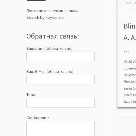
econo
explai
Поиск по ключевым словам
of wo
Search by keywords
analy
Blin
posit
Обратная связь:
A. 
with c
[…]
...
Ваше имя (обязательно)
02.10.2
помеч
Ваш E-Mail (обязательно)
childre
Russia
expecta
Тема
job los
Инна К
Сообщение