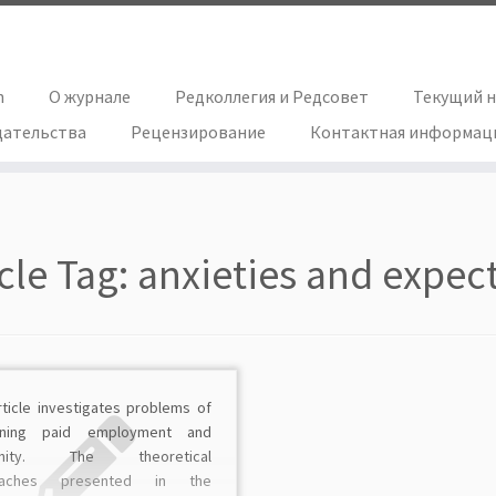
h
О журнале
Редколлегия и Редсовет
Текущий 
дательства
Рецензирование
Контактная информац
icle Tag:
anxieties and expec
rticle investigates problems of
ining paid employment and
rnity. The theoretical
oaches presented in the