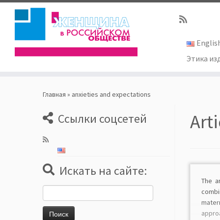
Englis
Этика из
Skip
to
Главная
»
anxieties and expectations
content
Art
Ссылки соцсетей
Искать на сайте:
The a
Найти:
comb
mate
appr