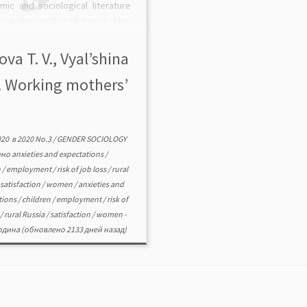
mic and sociological literature
ning the conflict of social roles
men’s “work and maternityˮ are
zed. The differences in the
ova T. V., Vyal’shina
ions of rural and urban mothers
A. Working mothers’
hildren in the labor market are
020
в
2020 No.3
/
GENDER SOCIOLOGY
ено
anxieties and expectations
/
n
/
employment
/
risk of job loss
/
rural
/
satisfaction
/
women
/
anxieties and
tions
/
children
/
employment
/
risk of
s
/
rural Russia
/
satisfaction
/
women
-
одина
(обновлено 2133 дней назад)