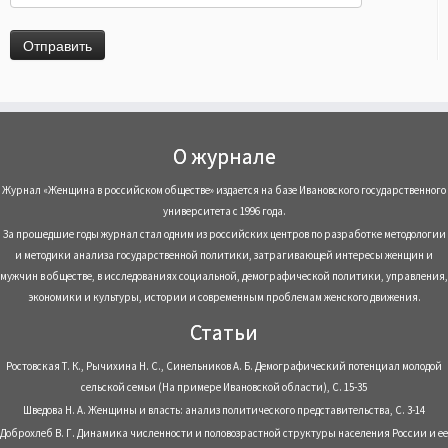
О журнале
Журнал «Женщина в российском обществе» издается на базе Ивановского государственного
университета с 1996 года.
За прошедшие годы журнал стал одним из российских центров по разработке методологии
и методики анализа государственной политики, затрагивающей интересы женщин и
мужчин в обществе, в исследованиях социальной, демографической политики, управления,
экономики и культуры, истории и современным проблемам женского движения.
Статьи
Ростовская Т. К., Рычихина Н. С., Синельников А. Б. Демографический потенциал молодой
сельской семьи (На примере Ивановской области), С. 15-35
Шведова Н. А. Женщины и власть: анализ политического представительства, С. 3-14
Доброхлеб В. Г. Динамика численности и половозрастной структуры населения России и ее