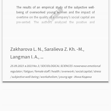
The results of an empirical study of the subjective well-
being of overworked young women and the impact of
overtime on the quality of a company’s social capital are
pre-sented. The authors analyzed the positive and
negative consequences of overtime for society,
companies, employees and their families. The respondents
were 2.648 […]
Zakharova L. N., Saralieva Z. Kh. -M.,
Langman I. A., ...
25.09.2023
в
2023 No.3
/
SOCIOLOGICAL SCIENCES
помечено
emotional
regulator
/
fatigue
/
female staff
/
health
/
overwork
/
social capital
/
stress
/
subjective well-being
/
workaholism
/
young age
-
Инна Кодина