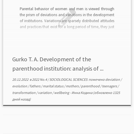
Parental behavior of women and men is viewed through
the prism of deviations and variations in the development
of institutions. Variations are sparsely distributed attitudes
and practices that exist for a long period of time, they just
undergo modifications in different social conditions.
Deviations, unlike variations, are a source of […]
Gurko T. A. Development of the
parenthood institution: analysis of ...
20.12.2022
в
2022 No.4
/
SOCIOLOGICAL SCIENCES
помечено
deviation
/
evolution
/
fathers
/
marital status
/
mothers
/
parenthood
/
teenagers
/
transformation
/
variation
/
wellbeing
-
Инна Кодина
(обновлено 1325
дней назад)