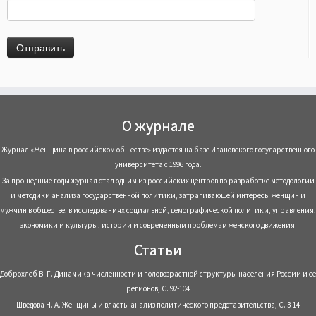
О журнале
Журнал «Женщина в российском обществе» издается на базе Ивановского государственного
университета с 1996 года.
За прошедшие годы журнал стал одним из российских центров по разработке методологии
и методики анализа государственной политики, затрагивающей интересы женщин и
мужчин в обществе, в исследованиях социальной, демографической политики, управления,
экономики и культуры, истории и современным проблемам женского движения.
Статьи
Доброхлеб В. Г. Динамика численности и половозрастной структуры населения России и ее
регионов, С. 92-104
Шведова Н. А. Женщины и власть: анализ политического представительства, С. 3-14