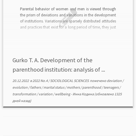
Parental behavior of women and men is viewed through
the prism of deviations and variations in the development
of institutions. Variations are sparsely distributed attitudes
and practices that exist for a long period of time, they just
undergo modifications in different social conditions.
Deviations, unlike variations, are a source of […]
Gurko T. A. Development of the
parenthood institution: analysis of ...
20.12.2022
в
2022 No.4
/
SOCIOLOGICAL SCIENCES
помечено
deviation
/
evolution
/
fathers
/
marital status
/
mothers
/
parenthood
/
teenagers
/
transformation
/
variation
/
wellbeing
-
Инна Кодина
(обновлено 1325
дней назад)