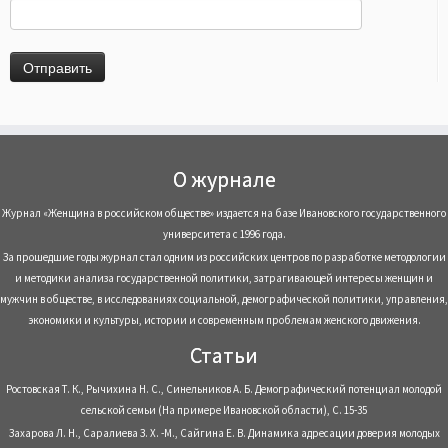
О журнале
Журнал «Женщина в российском обществе» издается на базе Ивановского государственного
университета с 1996 года.
За прошедшие годы журнал стал одним из российских центров по разработке методологии
и методики анализа государственной политики, затрагивающей интересы женщин и
мужчин в обществе, в исследованиях социальной, демографической политики, управления,
экономики и культуры, истории и современным проблемам женского движения.
Статьи
Ростовская Т. К., Рычихина Н. С., Синельников А. Б. Демографический потенциал молодой
сельской семьи (На примере Ивановской области), С. 15-35
Захарова Л. Н., Саралиева З. Х. -М., Сайгина Е. В. Динамика адресации доверия молодых