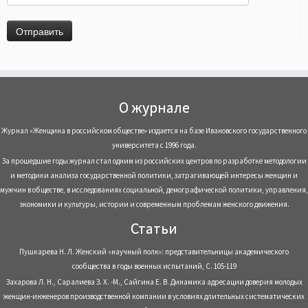
О журнале
Журнал «Женщина в российском обществе» издается на базе Ивановского государственного
университета с 1996 года.
За прошедшие годы журнал стал одним из российских центров по разработке методологии
и методики анализа государственной политики, затрагивающей интересы женщин и
мужчин в обществе, в исследованиях социальной, демографической политики, управления,
экономики и культуры, истории и современным проблемам женского движения.
Статьи
Пушкарева Н. Л. Женский «научный полк»: представительницы академического
сообщества в годы военных испытаний, С. 105-119
Захарова Л. Н., Саралиева З. Х. -М., Сайгина Е. В. Динамика адресации доверия молодых
женщин-инженеров производственной компании в условиях длительных систематических