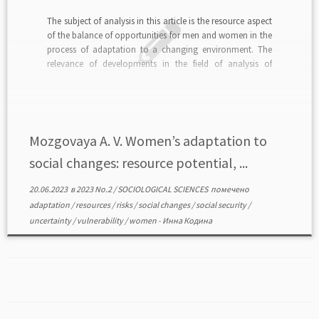
The subject of analysis in this article is the resource aspect
of the balance of opportunities for men and women in the
process of adaptation to a changing environment. The
relevance of developments in the field of analysis of
adaptation resources of various categories of the
population as a whole […]
Mozgovaya A. V. Women’s adaptation to
social changes: resource potential, ...
20.06.2023
в
2023 No.2
/
SOCIOLOGICAL SCIENCES
помечено
adaptation
/
resources
/
risks
/
social changes
/
social security
/
uncertainty
/
vulnerability
/
women
-
Инна Кодина