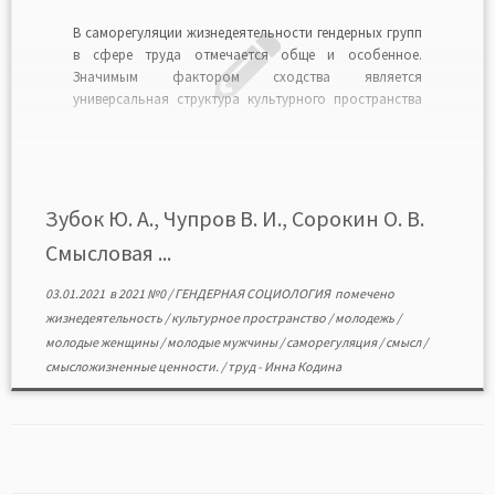
В саморегуляции жизнедеятельности гендерных групп
в сфере труда отмечается обще и особенное.
Значимым фактором сходства является
универсальная структура культурного пространства
молодых женщин и мужчин, а различия
определяются степенью выраженности отдельных
его составляющих. Типология культурного
пространства в гендерных группах в наибольшей
степени отражается в формировании
Зубок Ю. А., Чупров В. И., Сорокин О. В.
смысложизненных ценностей, влияние которых
Смысловая ...
проявляется в […]
03.01.2021
в
2021 №0
/
ГЕНДЕРНАЯ СОЦИОЛОГИЯ
помечено
жизнедеятельность
/
культурное пространство
/
молодежь
/
молодые женщины
/
молодые мужчины
/
саморегуляция
/
смысл
/
смысложизненные ценности.
/
труд
-
Инна Кодина