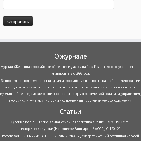
О журнале
Журнал «Женщина в российском обществе» издается на базе Ивановского государственного
университета с 1996 года.
За прошедшие годы журнал стал одним из российских центров по разработке методологии
и методики анализа государственной политики, затрагивающей интересы женщин и
мужчин в обществе, в исследованиях социальной, демографической политики, управления,
экономики и культуры, истории и современным проблемам женского движения.
Статьи
Сулейманова Р. Н. Региональная семейная политика в конце 1970-х—1980-е гг.:
исторические уроки (На примере Башкирской АССР), С. 120-129
Ростовская Т. К., Рычихина Н. С., Синельников А. Б. Демографический потенциал молодой