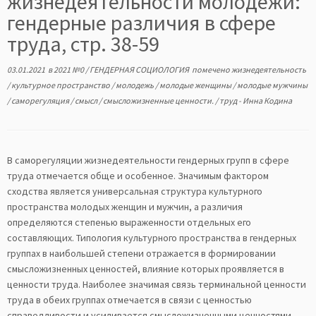
жизнедеятельности молодежи:
гендерные различия в сфере
труда, стр. 38-59
03.01.2021
в
2021 №0
/
ГЕНДЕРНАЯ СОЦИОЛОГИЯ
помечено
жизнедеятельность
/
культурное пространство
/
молодежь
/
молодые женщины
/
молодые мужчины
/
саморегуляция
/
смысл
/
смысложизненные ценности.
/
труд
-
Инна Кодина
В саморегуляции жизнедеятельности гендерных групп в сфере
труда отмечается обще и особенное. Значимым фактором
сходства является универсальная структура культурного
пространства молодых женщин и мужчин, а различия
определяются степенью выраженности отдельных его
составляющих. Типология культурного пространства в гендерных
группах в наибольшей степени отражается в формировании
смысложизненных ценностей, влияние которых проявляется в
ценности труда. Наиболее значимая связь терминальной ценности
труда в обеих группах отмечается в связи с ценностью
справедливости и усиливается смысложизненными ценностями