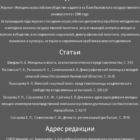
Журнал «Женщина в российском обществе» издается на базе Ивановского государственного
университета с 1996 года.
За прошедшие годы журнал стал одним из российских центров по разработке методологии
и методики анализа государственной политики, затрагивающей интересы женщин и
мужчин в обществе, в исследованиях социальной, демографической политики, управления,
экономики и культуры, истории и современным проблемам женского движения.
Статьи
Шведова Н. А. Женщины и власть: анализ политического представительства, С. 3-14
Ростовская Т. К., Рычихина Н. С., Синельников А. Б. Демографический потенциал молодой
сельской семьи (На примере Ивановской области), С. 15-35
Пушкарева Н. Л. Женский «научный полк»: представительницы академического
сообщества в годы военных испытаний, С. 105-119
Захарова Л. Н., Саралиева З. Х. -М., Сайгина Е. В. Динамика адресации доверия молодых
женщин-инженеров производственной компании в условиях длительных систематических
переработок, С. 63-77
Сигарева Е. П., Сивоплясова С. Ю. Детность: региональный дисбаланс, С. 78-91
Адрес редакции
153025 Иваново, ул. Тимирязева, 5, 6-й учебный корпус Ивановского государственного