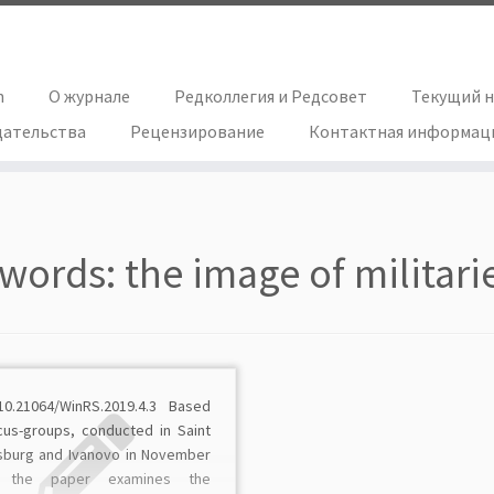
h
О журнале
Редколлегия и Редсовет
Текущий 
дательства
Рецензирование
Контактная информац
words:
the image of militari
10.21064/WinRS.2019.4.3 Based
cus-groups, conducted in Saint
sburg and Ivanovo in November
, the paper examines the