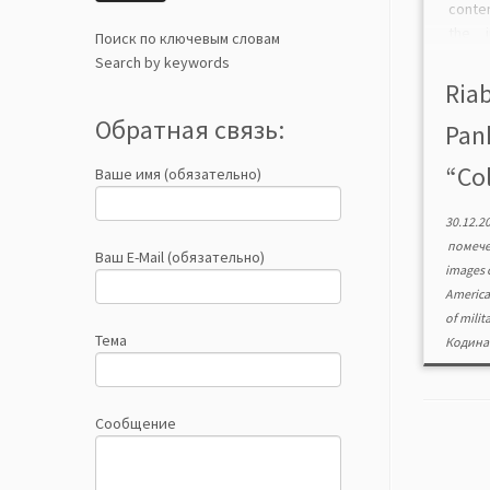
conte
the i
Поиск по ключевым словам
mascu
Search by keywords
Sovi
Riab
auth
Обратная связь:
Pank
info
image
“Col
Ваше имя (обязательно)
30.12.2
помеч
Ваш E-Mail (обязательно)
images 
America
of milit
Тема
Кодина
Сообщение