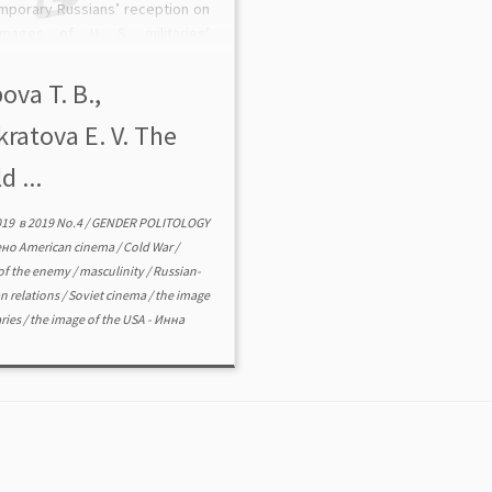
mporary Russians’ reception on
mages of U. S. militaries’
linity that were created by the
et and American films. The
ova T. B.,
ors, at first, analyze the
ratova E. V. The
rmants’ views on cinematic
s of […]
d ...
019
в
2019 No.4
/
GENDER POLITOLOGY
ено
American cinema
/
Cold War
/
of the enemy
/
masculinity
/
Russian-
n relations
/
Soviet cinema
/
the image
aries
/
the image of the USA
-
Инна