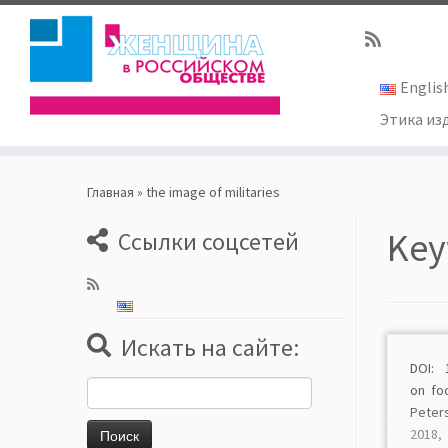
Englis
Этика из
Skip
to
Главная
»
the image of militaries
content
Key
Ссылки соцсетей
Искать на сайте:
DOI: 
Найти:
on fo
Peter
2018