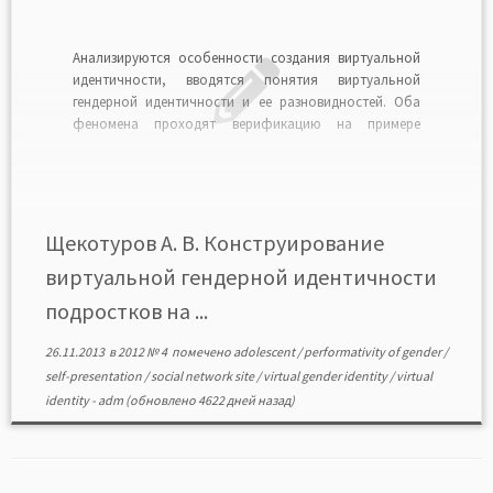
Анализируются особенности создания виртуальной
идентичности, вводятся понятия виртуальной
гендерной идентичности и ее разновидностей. Оба
феномена проходят верификацию на примере
анализа способов конструирования виртуальной
гендерной идентичности подростков на страницах
социальной сети «ВКонтакте». Исследование выявило
социально желаемый и одобряемый характер
создания виртуальной гендерной идентичности.
Щекотуров А. В. Конструирование
Несмотря на разнообразие мультимедийных функций
виртуальной гендерной идентичности
сайта, основными способами […]
подростков на ...
26.11.2013
в
2012 № 4
помечено
adolescent
/
performativity of gender
/
self-presentation
/
social network site
/
virtual gender identity
/
virtual
identity
-
adm
(обновлено 4622 дней назад)