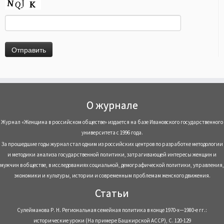
О журнале
Журнал «Женщина в российском обществе» издается на базе Ивановского государственного
университета с 1996 года.
За прошедшие годы журнал стал одним из российских центров по разработке методологии
и методики анализа государственной политики, затрагивающей интересы женщин и
мужчин в обществе, в исследованиях социальной, демографической политики, управления,
экономики и культуры, истории и современным проблемам женского движения.
Статьи
Сулейманова Р. Н. Региональная семейная политика в конце 1970-х—1980-е гг.:
исторические уроки (На примере Башкирской АССР), С. 120-129