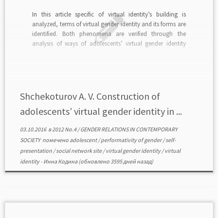
In this article specific of virtual identity’s building is
analyzed, terms of virtual gender identity and its forms are
identified. Both phenomena are verified through the
analysis of ways of adolescents’ virtual gender identity
building in the social network web-site «Vkontakte». This
study has revealed a socially desirable pattern of […]
Shchekoturov A. V. Construction of
adolescents’ virtual gender identity in ...
03.10.2016
в
2012 No.4
/
GENDER RELATIONS IN CONTEMPORARY
SOCIETY
помечено
adolescent
/
performativity of gender
/
self-
presentation
/
social network site
/
virtual gender identity
/
virtual
identity
-
Инна Кодина
(обновлено 3595 дней назад)