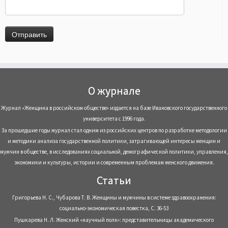
О журнале
Журнал «Женщина в российском обществе» издается на базе Ивановского государственного
университета с 1996 года.
За прошедшие годы журнал стал одним из российских центров по разработке методологии
и методики анализа государственной политики, затрагивающей интересы женщин и
мужчин в обществе, в исследованиях социальной, демографической политики, управления,
экономики и культуры, истории и современным проблемам женского движения.
Статьи
Григорьева Н. С., Чубарова Т. В. Женщины и мужчины в системе здравоохранения:
социально-экономическая повестка, С. 36-53
Пушкарева Н. Л. Женский «научный полк»: представительницы академического