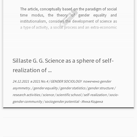
The article, conceptually based on the paradigm of social
time modus, the theory of gender equality and
institutionalism, considers the development of science as
a type of activity, a social process and an extra-economic
factor that determines the behavior of an individual, his
choice and preferences in the scientific sphere […]
Sillaste G. G. Science as a sphere of self-
realization of ...
24.12.2021
в
2021 No.4
/
GENDER SOCIOLOGY
помечено
gender
asymmetry.
/
gender equality
/
gender statistics
/
gender structure
/
research activities
/
science
/
scientific school
/
self-realization
/
socio-
gender community
/
sociogender potential
-
Инна Кодина