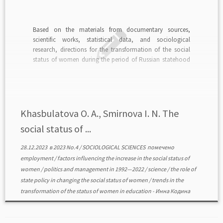
Based on the materials from documentary sources,
scientific works, statistical data, and sociological
research, directions for the transformation of the social
status of women during the period of Russian statehood
from 1992—2022 are formulated. The authors concluded
that during the designated period, women’s status
positions have contradictory characteristics. The level […]
Khasbulatova О. A., Smirnova I. N. The
social status of ...
28.12.2023
в
2023 No.4
/
SOCIOLOGICAL SCIENCES
помечено
employment
/
factors influencing the increase in the social status of
women
/
politics and management in 1992—2022
/
science
/
the role of
state policy in changing the social status of women
/
trends in the
transformation of the status of women in education
-
Инна Кодина