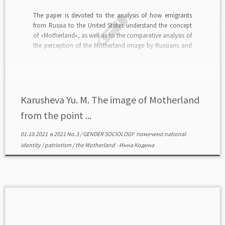
The paper is devoted to the analysis of how emigrants
from Russia to the United States understand the concept
of «Motherland», as well as to the comparative analysis of
the perception of the Motherland image by Russians and
emigrants from Russia. The author plans to determine
differences in the perception […]
Karusheva Yu. M. The image of Motherland
from the point ...
01.10.2021
в
2021 No.3
/
GENDER SOCIOLOGY
помечено
national
identity
/
patriotism
/
the Motherland
-
Инна Кодина