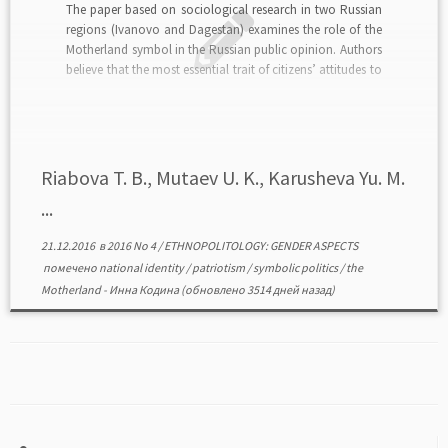
The paper based on sociological research in two Russian
regions (Ivanovo and Dagestan) examines the role of the
Motherland symbol in the Russian public opinion. Authors
believe that the most essential trait of citizens’ attitudes to
the Motherland is the attributing maternal characteristics
to it. The Motherland is opposed to […]
Riabova T. B., Mutaev U. K., Karusheva Yu. M.
...
21.12.2016
в
2016 No 4
/
ETHNOPOLITOLOGY: GENDER ASPECTS
помечено
national identity
/
patriotism
/
symbolic politics
/
the
Motherland
-
Инна Кодина
(обновлено 3514 дней назад)