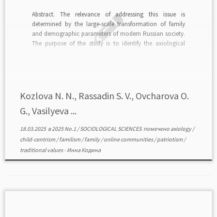
Abstract. The relevance of addressing this issue is
determined by the large-scale transformation of family
and demographic parameters of modern Russian society.
The purpose of the study is to identify the axiological
foundations of the discursive field of thematic family
online communities in Russia. Axiological and discursive
approaches were used […]
Kozlova N. N., Rassadin S. V., Ovcharova O.
G., Vasilyeva ...
18.03.2025
в
2025 No.1
/
SOCIOLOGICAL SCIENCES
помечено
axiology
/
child-centrism
/
familism
/
family
/
online communities
/
patriotism
/
traditional values
-
Инна Кодина