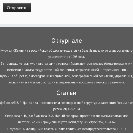
О журнале
Журнал «Женщина в российском обществе» издается на базе Ивановского государственного
университета с 1996 года.
За прошедшие годы журнал стал одним из российских центров по разработке методологии
и методики анализа государственной политики, затрагивающей интересы женщин и
мужчин в обществе, в исследованиях социальной, демографической политики, управления,
экономики и культуры, истории и современным проблемам женского движения.
Статьи
Доброхлеб В. Г. Динамика численности и половозрастной структуры населения России и ее
регионов, С. 92-104
Смирнова И. Н., Хасбулатова О. А. Малый город как пространство жизни: социальное
настроение и миграционные установки девушек-студенток, С. 54-62
Шведова Н. А. Женщины и власть: анализ политического представительства, С. 3-14