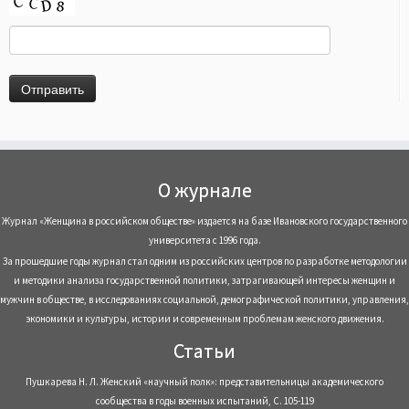
О журнале
Журнал «Женщина в российском обществе» издается на базе Ивановского государственного
университета с 1996 года.
За прошедшие годы журнал стал одним из российских центров по разработке методологии
и методики анализа государственной политики, затрагивающей интересы женщин и
мужчин в обществе, в исследованиях социальной, демографической политики, управления,
экономики и культуры, истории и современным проблемам женского движения.
Статьи
Пушкарева Н. Л. Женский «научный полк»: представительницы академического
сообщества в годы военных испытаний, С. 105-119