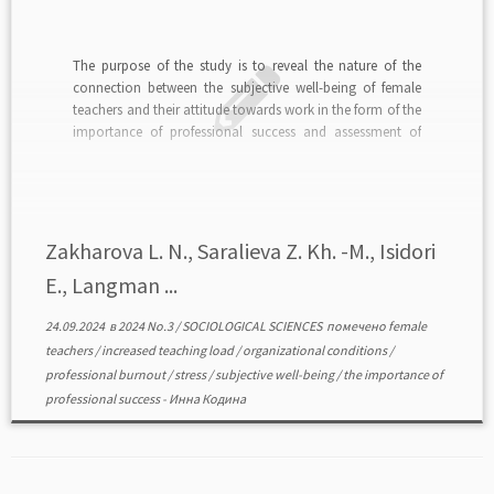
The purpose of the study is to reveal the nature of the
connection between the subjective well-being of female
teachers and their attitude towards work in the form of the
importance of professional success and assessment of
their own professional competence when working
overtime. The study involved young and middle-aged […]
Zakharova L. N., Saralieva Z. Kh. -M., Isidori
E., Langman ...
24.09.2024
в
2024 No.3
/
SOCIOLOGICAL SCIENCES
помечено
female
teachers
/
increased teaching load
/
organizational conditions
/
professional burnout
/
stress
/
subjective well-being
/
the importance of
professional success
-
Инна Кодина