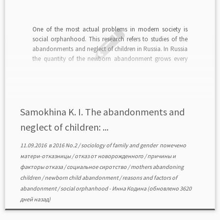
One of the most actual problems in modern society is
social orphanhood. This research refers to studies of the
abandonments and neglect of children in Russia. In Russia
the quantity of the newborn abandonment grows every
year and makes 0,3—0,4 % of all newborn. The purpose of
the article is […]
Samokhina K. I. The abandonments and
neglect of children: ...
11.09.2016
в
2016 No.2
/
sociology of family and gender
помечено
матери-отказницы
/
отказ от новорожденного
/
причины и
факторы отказа
/
социальное сиротство
/
mothers abandoning
children
/
newborn child abandonment
/
reasons and factors of
abandonment
/
social orphanhood
-
Инна Кодина
(обновлено 3620
дней назад)