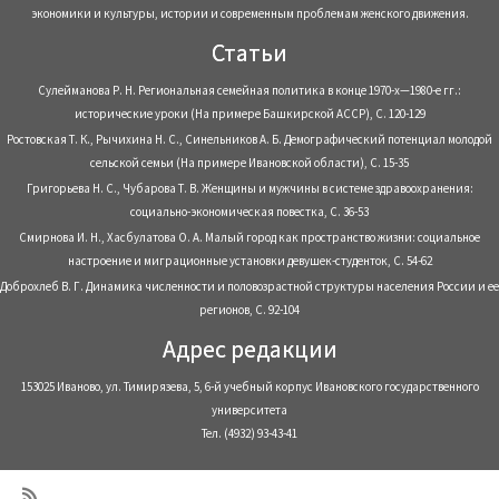
экономики и культуры, истории и современным проблемам женского движения.
Статьи
Сулейманова Р. Н. Региональная семейная политика в конце 1970-х—1980-е гг.:
исторические уроки (На примере Башкирской АССР), С. 120-129
Ростовская Т. К., Рычихина Н. С., Синельников А. Б. Демографический потенциал молодой
сельской семьи (На примере Ивановской области), С. 15-35
Григорьева Н. С., Чубарова Т. В. Женщины и мужчины в системе здравоохранения:
социально-экономическая повестка, С. 36-53
Смирнова И. Н., Хасбулатова О. А. Малый город как пространство жизни: социальное
настроение и миграционные установки девушек-студенток, С. 54-62
Доброхлеб В. Г. Динамика численности и половозрастной структуры населения России и ее
регионов, С. 92-104
Адрес редакции
153025 Иваново, ул. Тимирязева, 5, 6-й учебный корпус Ивановского государственного
университета
Тел. (4932) 93-43-41