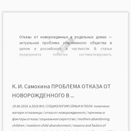
Отказы от новорожденных в родильных домах —
актуальная проблема современного общества в
целом и российского в частности. В статье
предпринята попытка систематизировать
исследования по данному вопросу и определить
основные векторы дальнейшего изучения. Несмотря
на то что феномен отказничества привлекает
внимание исследователей из разных областей:
медицины, психологии, социологии, философии, он
К. И. Самохина ПРОБЛЕМА ОТКАЗА ОТ
остается […]
НОВОРОЖДЕННОГО В ...
19.06.2016
в
2016 №2
/
СОЦИОЛОГИЯ СЕМЬИ И ПОЛА
помечено
матери-отказницы
/
отказ от новорожденного
/
причины и
факторы отказа
/
социальное сиротство
/
mothers abandoning
children
/
newborn child abandonment
/
reasons and factors of