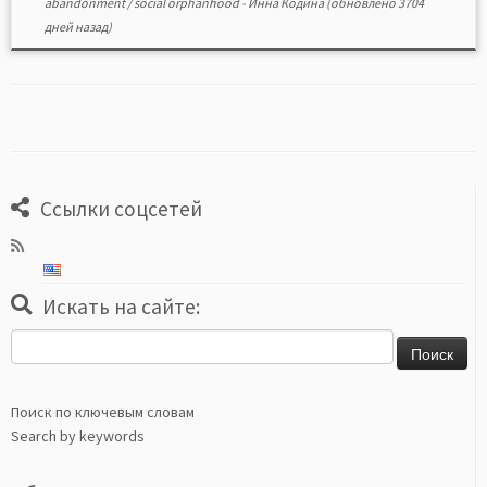
abandonment
/
social orphanhood
-
Инна Кодина
(обновлено 3704
дней назад)
Ссылки соцсетей
Искать на сайте:
Найти:
Поиск по ключевым словам
Search by keywords