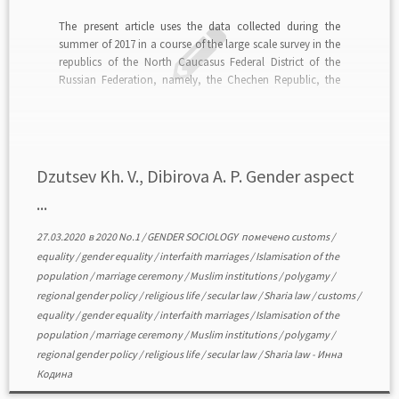
The present article uses the data collected during the
summer of 2017 in a course of the large scale survey in the
republics of the North Caucasus Federal District of the
Russian Federation, namely, the Chechen Republic, the
Karachay-Cherkessia Republic, Republics of North Ossetia-
Alania, Ingushetia, Dagestan, and Kabardino-Balkaria.
The survey […]
Dzutsev Kh. V., Dibirova A. P. Gender aspect
...
27.03.2020
в
2020 No.1
/
GENDER SOCIOLOGY
помечено
customs
/
equality
/
gender equality
/
interfaith marriages
/
Islamisation of the
population
/
marriage ceremony
/
Muslim institutions
/
polygamy
/
regional gender policy
/
religious life
/
secular law
/
Sharia law
/
customs
/
equality
/
gender equality
/
interfaith marriages
/
Islamisation of the
population
/
marriage ceremony
/
Muslim institutions
/
polygamy
/
regional gender policy
/
religious life
/
secular law
/
Sharia law
-
Инна
Кодина