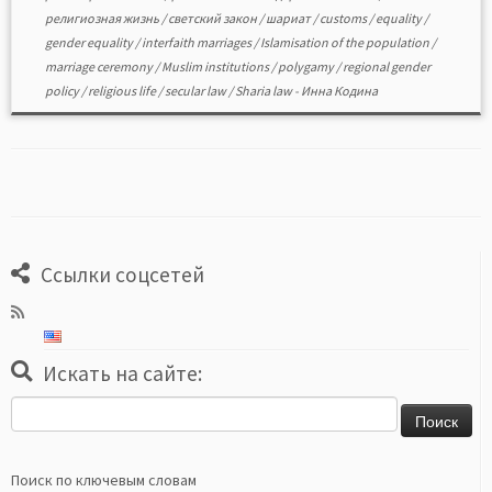
религиозная жизнь
/
светский закон
/
шариат
/
customs
/
equality
/
gender equality
/
interfaith marriages
/
Islamisation of the population
/
marriage ceremony
/
Muslim institutions
/
polygamy
/
regional gender
policy
/
religious life
/
secular law
/
Sharia law
-
Инна Кодина
Ссылки соцсетей
Искать на сайте:
Найти:
Поиск по ключевым словам