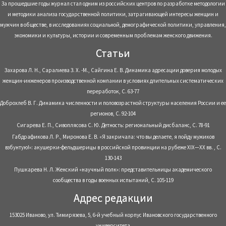
За прошедшие годы журнал стал одним из российских центров по разработке методологии
и методики анализа государственной политики, затрагивающей интересы женщин и
мужчин в обществе, в исследованиях социальной, демографической политики, управления,
экономики и культуры, истории и современным проблемам женского движения.
Статьи
Захарова Л. Н., Саралиева З. Х. -М., Сайгина Е. В. Динамика адресации доверия молодых
женщин-инженеров производственной компании в условиях длительных систематических
переработок, С. 63-77
Доброхлеб В. Г. Динамика численности и половозрастной структуры населения России и ее
регионов, С. 92-104
Сигарева Е. П., Сивоплясова С. Ю. Детность: региональный дисбаланс, С. 78-91
Габдрафикова Л. Р., Миронова Е. В. «Я закричала: что вы делаете, я пойду мужиков
взбунтую!»: акушерки-фельдшерицы в российской провинции на рубеже XIX—XX вв. , С.
130-143
Пушкарева Н. Л. Женский «научный полк»: представительницы академического
сообщества в годы военных испытаний, С. 105-119
Адрес редакции
153025 Иваново, ул. Тимирязева, 5, 6-й учебный корпус Ивановского государственного
университета