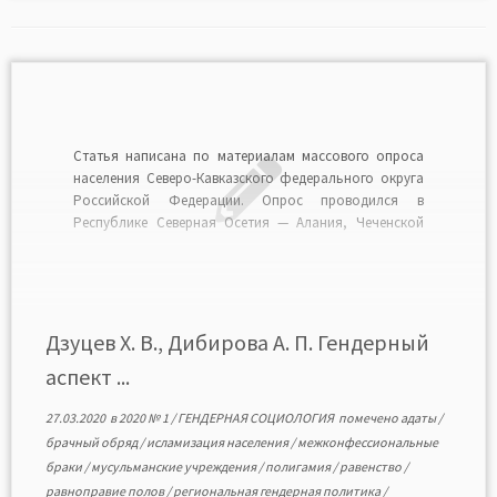
Статья написана по материалам массового опроса
населения Северо-Кавказского федерального округа
Российской Федерации. Опрос проводился в
Республике Северная Осетия — Алания, Чеченской
Республике, Карачаево-Черкесской Республике,
Республике Ингушетия, Республике Дагестан,
Кабардино-Балкарской Республике летом 2017 г.
сотрудниками Центра исследований приграничных
регионов Юга России Института социально-
Дзуцев Х. В., Дибирова А. П. Гендерный
политических исследований РАН и кафедры
аспект ...
социологии Северо-Осетинского государственного
университета […]
27.03.2020
в
2020 № 1
/
ГЕНДЕРНАЯ СОЦИОЛОГИЯ
помечено
адаты
/
брачный обряд
/
исламизация населения
/
межконфессиональные
браки
/
мусульманские учреждения
/
полигамия
/
равенство
/
равноправие полов
/
региональная гендерная политика
/