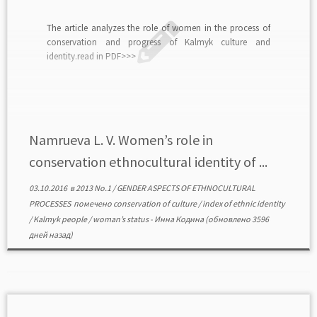
Тhe article analyzes the role of women in the process of
conservation and progress of Kalmyk culture and
identity.read in PDF>>>
Namrueva L. V. Women’s role in
conservation ethnocultural identity of ...
03.10.2016
в
2013 No.1
/
GENDER ASPECTS OF ETHNOCULTURAL
PROCESSES
помечено
conservation of culture
/
index of ethnic identity
/
Kalmyk people
/
woman’s status
-
Инна Кодина
(обновлено 3596
дней назад)