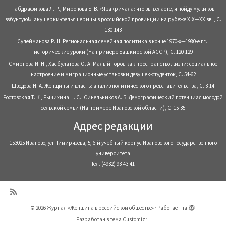
Габдрафикова Л. Р., Миронова Е. В. «Я закричала: что вы делаете, я пойду мужиков
взбунтую!»: акушерки-фельдшерицы в российской провинции на рубеже XIX—XX вв. , С.
130-143
Сулейманова Р. Н. Региональная семейная политика в конце 1970-х—1980-е гг.:
исторические уроки (На примере Башкирской АССР), С. 120-129
Смирнова И. Н., Хасбулатова О. А. Малый город как пространство жизни: социальное
настроение и миграционные установки девушек-студенток, С. 54-62
Шведова Н. А. Женщины и власть: анализ политического представительства, С. 3-14
Ростовская Т. К., Рычихина Н. С., Синельников А. Б. Демографический потенциал молодой
сельской семьи (На примере Ивановской области), С. 15-35
Адрес редакции
153025 Иваново, ул. Тимирязева, 5, 6-й учебный корпус Ивановского государственного
университета
Тел. (4932) 93-43-41
·
© 2026
Журнал «Женщина в российском обществе»
·
Работает на
·
Разработан в
тема Customizr
·