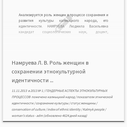
Анализируется роль женщин в процессе сохранения и
развития культуры калмыцкого народа, его
идентичности. НАМРУЕВА Людмила Васильевна
кандидат социологических наук, доцент,
руководитель отдела социально-политических и
экологических исследований, Калмыцкий институт
гуманитарных исследований РАН. Namrueva L. V.
Women’s role in conservation of ethnocultural identity of
Kalmyks Тhe article analyzes the role of women […]
Намруева Л. В. Роль женщин в
сохранении этнокультурной
идентичности ...
11.11.2013
в
2013 № 1
/
ГЕНДЕРНЫЕ АСПЕКТЫ ЭТНОКУЛЬТУРНЫХ
ПРОЦЕССОВ
помечено
калмыцкий народ
/
показатели этнической
идентичности
/
сохранение культуры
/
статус женщины
/
conservation of culture
/
index of ethnic identity
/
Kalmyk people
/
woman’s status
-
adm
(обновлено 4624 дней назад)