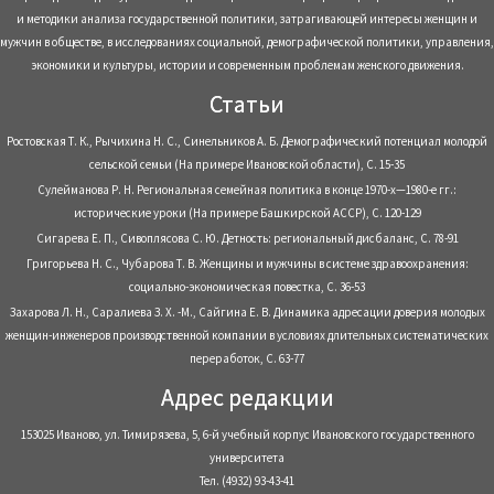
и методики анализа государственной политики, затрагивающей интересы женщин и
мужчин в обществе, в исследованиях социальной, демографической политики, управления,
экономики и культуры, истории и современным проблемам женского движения.
Статьи
Ростовская Т. К., Рычихина Н. С., Синельников А. Б. Демографический потенциал молодой
сельской семьи (На примере Ивановской области), С. 15-35
Сулейманова Р. Н. Региональная семейная политика в конце 1970-х—1980-е гг.:
исторические уроки (На примере Башкирской АССР), С. 120-129
Сигарева Е. П., Сивоплясова С. Ю. Детность: региональный дисбаланс, С. 78-91
Григорьева Н. С., Чубарова Т. В. Женщины и мужчины в системе здравоохранения:
социально-экономическая повестка, С. 36-53
Захарова Л. Н., Саралиева З. Х. -М., Сайгина Е. В. Динамика адресации доверия молодых
женщин-инженеров производственной компании в условиях длительных систематических
переработок, С. 63-77
Адрес редакции
153025 Иваново, ул. Тимирязева, 5, 6-й учебный корпус Ивановского государственного
университета
Тел. (4932) 93-43-41