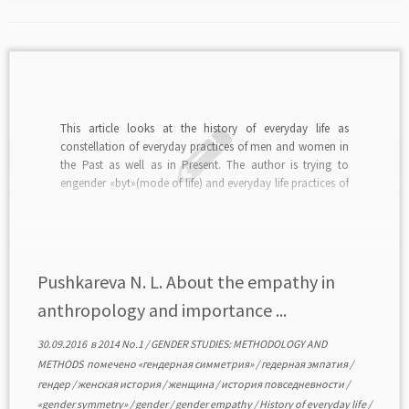
This article looks at the history of everyday life as
constellation of everyday practices of men and women in
the Past as well as in Present. The author is trying to
engender «byt»(mode of life) and everyday life practices of
individuals and to show how important the gender
symmetry of […]
Pushkareva N. L. About the empathy in
anthropology and importance ...
30.09.2016
в
2014 No.1
/
GENDER STUDIES: METHODOLOGY AND
METHODS
помечено
«гендерная симметрия»
/
гедерная эмпатия
/
гендер
/
женская история
/
женщина
/
история повседневности
/
«gender symmetry»
/
gender
/
gender empathy
/
History of everyday life
/