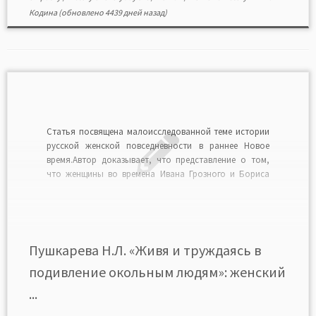
Кодина
(обновлено 4439 дней назад)
Cтатья посвящена малоисследованной теме истории
русской женской повседневности в раннее Новое
время.Автор доказывает, что представление о том,
что женщины во времена Ивана Грозного и Бориса
Годунова были теремными затворницами,
прозябавшими в дикости и темноте, устарело.
Внимательное чтение источников убедило ее, что
женская повседневность того времени была
наполнена множеством хлопот и […]
Пушкарева Н.Л. «Живя и труждаясь в
подивление окольным людям»: женский
...