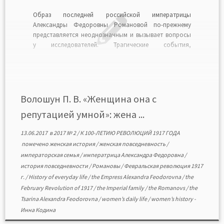
Образ последней российской императрицы
Александры Федоровны Романовой по-прежнему
представляется неоднозначным и вызывает вопросы
у исследователей. Трагические события,
переживаемые личностью в повседневной жизни,
определяют ее поведение, что, в свою очередь,
выявляет ее истинные стремления, а также черты
характера. Для императрицы Александры Федоровны
таким событием стала Февральская революция и
Волошун П. В. «Женщина она с
отречение от престола […]
репутацией умной»: жена ...
13.06.2017
в
2017 № 2
/
К 100-ЛЕТИЮ РЕВОЛЮЦИЙ 1917 ГОДА
помечено
женская история
/
женская повседневность
/
императорская семья
/
императрица Александра Федоровна
/
история повседневности
/
Романовы
/
Февральская революция 1917
г.
/
History of everyday life
/
the Empress Alexandra Feodorovna
/
the
February Revolution of 1917
/
the Imperial family
/
the Romanovs
/
the
Tsarina Alexandra Feodorovna
/
women’s daily life
/
women’s history
-
Инна Кодина