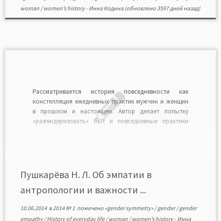
woman
/
women’s history
-
Инна Кодина
(обновлено 3597 дней назад)
Рассматривается история повседневности как
констелляция ежедневных практик мужчин и женщин
в прошлом и настоящем. Автор делает попытку
«разгендеризовать» быт и повседневные практики
индивидов, показывая в то же время, насколько
важна гендерная симметрия исследователя и автора
текста, равно как проявление эмпатии для подобного
исследования. Читать в формате PDF>>
Пушкарёва Н. Л. Об эмпатии в
антропологии и важности ...
10.06.2014
в
2014 № 1
помечено
«gender symmetry»
/
gender
/
gender
empathy
/
History of everyday life
/
woman
/
women’s history
-
Инна