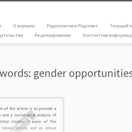
h
О журнале
Редколлегия и Редсовет
Текущий 
дательства
Рецензирование
Контактная информац
words:
gender opportunitie
m of the article is to provide a
 and a sociological analysis of
lobal studies: 7 wave of The
 Values Survey and an annual