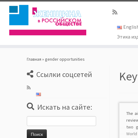
Englis
Этика из
Skip
to
Главная
»
gender opportunities
content
Key
Ссылки соцсетей
Искать на сайте:
The ai
Найти:
review
two g
World