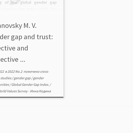
ng of the global gender gap
al Gender Gap Index 2020). The
n method of sociological study
eralized trust is described. […]
anovsky M. V.
der gap and trust:
ective and
ective ...
022
в
2022 No.2
помечено
cross-
 studies
/
gender gap
/
gender
nities
/
Global Gender Gap Index.
/
orld Values Survey
-
Инна Кодина