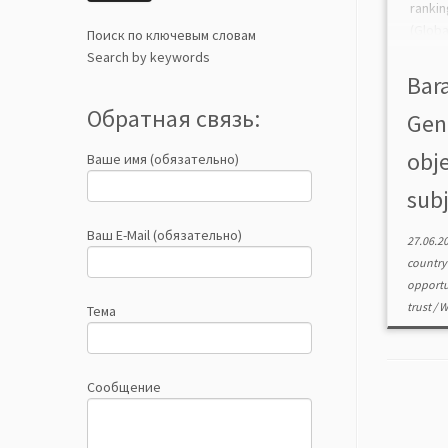
ranki
(Glob
Поиск по ключевым словам
moder
Search by keywords
of gen
Bar
Обратная связь:
Gen
obj
Ваше имя (обязательно)
subj
Ваш E-Mail (обязательно)
27.06.2
country
opportu
trust
/
W
Тема
Сообщение