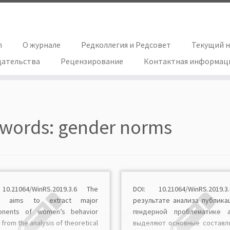
h
О журнале
Редколлегия и Редсовет
Текущий 
дательства
Рецензирование
Контактная информац
words:
gender norms
10.21064/WinRS.2019.3.6 The
DOI: 10.21064/WinRS.2019
cle aims to extract major
результате анализа публика
onents of women’s behavior
гендерной проблематике 
from the analysis of theoretical
выделяют основные состав