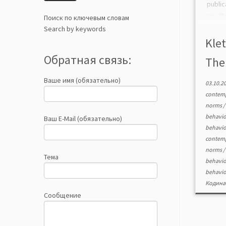
publi
on th
Поиск по ключевым словам
artic
Search by keywords
norma
Klet
and 
Обратная связь:
The 
analy
studie
Ваше имя (обязательно)
03.10.2
contemp
norms
behavi
Ваш E-Mail (обязательно)
behavi
contemp
norms
Тема
behavi
behavi
Кодина
Сообщение