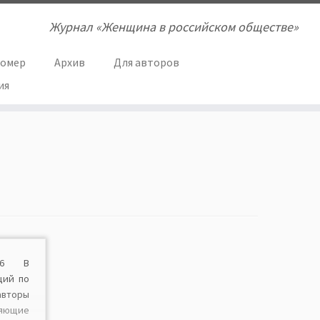
Журнал «Женщина в российском обществе»
номер
Архив
Для авторов
ия
.3.6 В
ций по
авторы
ляющие