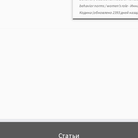
behavior norms
/
women’s role
-
Инн
Кодина
(обновлено 2393 дней назад
Статьи