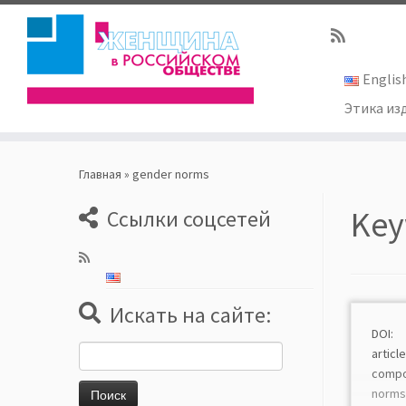
Englis
Этика из
Skip
to
Главная
»
gender norms
content
Key
Ссылки соцсетей
Искать на сайте:
DOI: 
Найти:
arti
comp
norms 