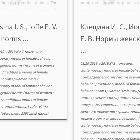
cations in gender studies. Then
норм женского поведения, с 
e basis of these norms the
на которые описываю
le describes a traditional
держание традицио
tive model of female behavior
нормативной модели рол
sina I. S., Ioffe E. V.
Клецина И. С., И
a contemporary model. The
женского поведения и совре
norms ...
Е. В. Нормы женс
sis of publications in gender
модели. Нормативные предп
s […]
относительно ролевого же
...
поведения составляют три г
019
в
2019 No.3
помечено
нормы отношения жен
orary model of female behavior
03.10.2019
в
2019 № 3
помечено
замужеству и материнству,
/
gender norms
/
norms of women’s
contemporary model of female behav
поведения женщин […]
or
/
traditional model of female
norms
/
gender norms
/
norms of wom
or norms
/
women’s role
/
behavior
/
traditional model of femal
orary model of female behavior
behavior norms
/
women’s role
/
генд
/
gender norms
/
norms of women’s
нормы
/
женская роль
/
нормы женс
or
/
traditional model of female
поведения
/
современная модель н
or norms
/
women’s role
-
Инна
женского поведения
/
традиционна
(обновлено 2393 дней назад)
модель норм женского поведения
/
contemporary model of female behav
norms
/
gender norms
/
norms of wom
behavior
/
traditional model of femal