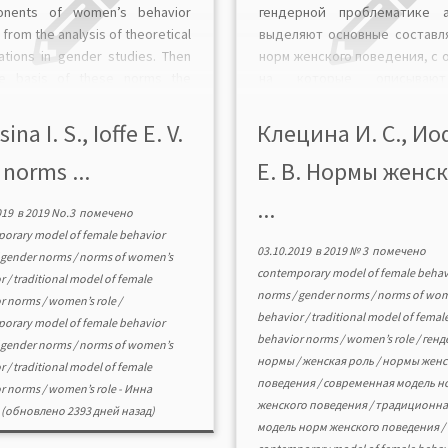
onents of women’s behavior
гендерной проблематике 
from the analysis of theoretical
выделяют основные состав
cations in gender studies. Then
норм женского поведения, с 
e basis of these norms the
на которые описываю
le describes a traditional
держание традицио
tive model of female behavior
нормативной модели рол
sina I. S., Ioffe E. V.
Клецина И. С., И
a contemporary model. The
женского поведения и совре
norms ...
Е. В. Нормы женс
sis of publications in gender
модели. Нормативные предп
s […]
относительно ролевого же
...
поведения составляют три г
019
в
2019 No.3
помечено
нормы отношения жен
orary model of female behavior
03.10.2019
в
2019 № 3
помечено
замужеству и материнству,
/
gender norms
/
norms of women’s
contemporary model of female behav
поведения женщин […]
or
/
traditional model of female
norms
/
gender norms
/
norms of wom
or norms
/
women’s role
/
behavior
/
traditional model of femal
orary model of female behavior
behavior norms
/
women’s role
/
генд
/
gender norms
/
norms of women’s
нормы
/
женская роль
/
нормы женс
or
/
traditional model of female
поведения
/
современная модель н
or norms
/
women’s role
-
Инна
женского поведения
/
традиционна
(обновлено 2393 дней назад)
модель норм женского поведения
/