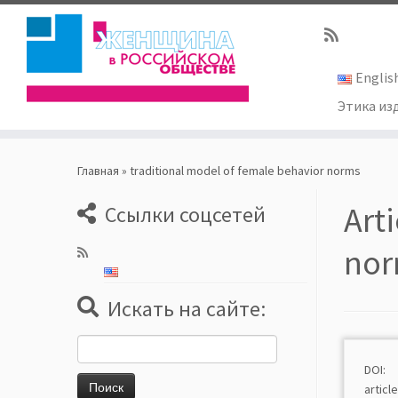
Englis
Этика из
Skip
to
Главная
»
traditional model of female behavior norms
content
Art
Ссылки соцсетей
no
Искать на сайте:
Найти:
DOI: 
arti