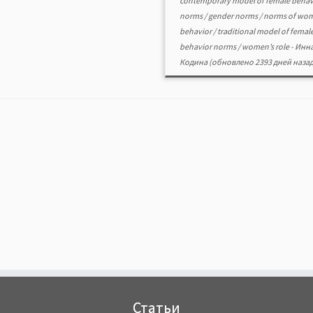
contemporary model of female behav
norms
/
gender norms
/
norms of wom
behavior
/
traditional model of femal
behavior norms
/
women’s role
-
Инн
Кодина
(обновлено 2393 дней назад
Статьи