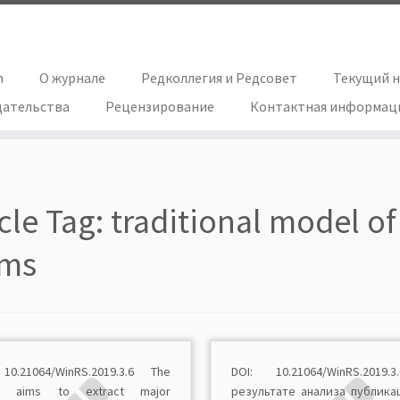
h
О журнале
Редколлегия и Редсовет
Текущий 
дательства
Рецензирование
Контактная информац
icle Tag:
traditional model o
rms
10.21064/WinRS.2019.3.6 The
DOI: 10.21064/WinRS.2019
cle aims to extract major
результате анализа публика