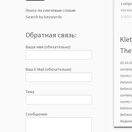
comp
norms 
Поиск по ключевым словам
publi
Search by keywords
on th
artic
Обратная связь:
norma
Klet
and 
Ваше имя (обязательно)
The 
analy
studie
03.10.2
Ваш E-Mail (обязательно)
contemp
norms
behavi
behavi
Тема
contemp
norms
behavi
Сообщение
behavi
Кодина