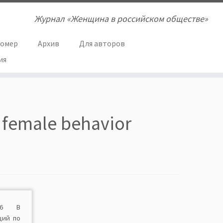
Журнал «Женщина в российском обществе»
номер
Архив
Для авторов
ия
f female behavior
.3.6 В
ций по