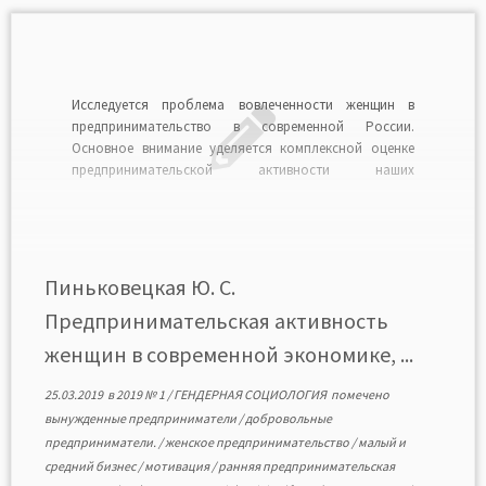
Исследуется проблема вовлеченности женщин в
предпринимательство в современной России.
Основное внимание уделяется комплексной оценке
предпринимательской активности наших
соотечественниц и анализу их мотивации при
создании собственного бизнеса. В процессе изучения
проблемы использовались результаты отчета по
проекту глобального мониторинга
предпринимательства, а также соответствующего
Пиньковецкая Ю. С.
национального отчета за 2016 г. Сделаны выводы о
Предпринимательская активность
высоком […]
женщин в современной экономике, ...
25.03.2019
в
2019 № 1
/
ГЕНДЕРНАЯ СОЦИОЛОГИЯ
помечено
вынужденные предприниматели
/
добровольные
предприниматели.
/
женское предпринимательство
/
малый и
средний бизнес
/
мотивация
/
ранняя предпринимательская