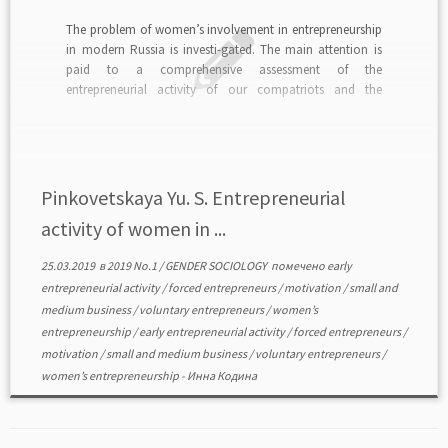
The problem of women’s involvement in entrepreneurship
in modern Russia is investi-gated. The main attention is
paid to a comprehensive assessment of the
entrepreneurial activity of our compatriots and the
analysis of their motivation when creating their own
business. In the process of studying this problem, the
author used the […]
Pinkovetskaya Yu. S. Entrepreneurial
activity of women in ...
25.03.2019
в
2019 No.1
/
GENDER SOCIOLOGY
помечено
early
entrepreneurial activity
/
forced entrepreneurs
/
motivation
/
small and
medium business
/
voluntary entrepreneurs
/
women’s
entrepreneurship
/
early entrepreneurial activity
/
forced entrepreneurs
/
motivation
/
small and medium business
/
voluntary entrepreneurs
/
women’s entrepreneurship
-
Инна Кодина