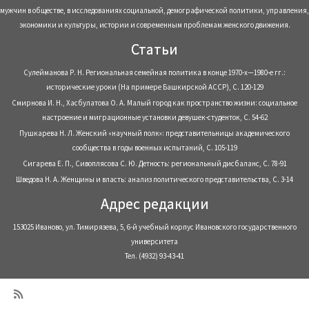
мужчин в обществе, в исследованиях социальной, демографической политики, управления,
экономики и культуры, истории и современным проблемам женского движения.
Статьи
Сулейманова Р. Н. Региональная семейная политика в конце 1970-х—1980-е гг.:
исторические уроки (На примере Башкирской АССР), С. 120-129
Смирнова И. Н., Хасбулатова О. А. Малый город как пространство жизни: социальное
настроение и миграционные установки девушек-студенток, С. 54-62
Пушкарева Н. Л. Женский «научный полк»: представительницы академического
сообщества в годы военных испытаний, С. 105-119
Сигарева Е. П., Сивоплясова С. Ю. Детность: региональный дисбаланс, С. 78-91
Шведова Н. А. Женщины и власть: анализ политического представительства, С. 3-14
Адрес редакции
153025 Иваново, ул. Тимирязева, 5, 6-й учебный корпус Ивановского государственного
университета
Тел. (4932) 93-43-41