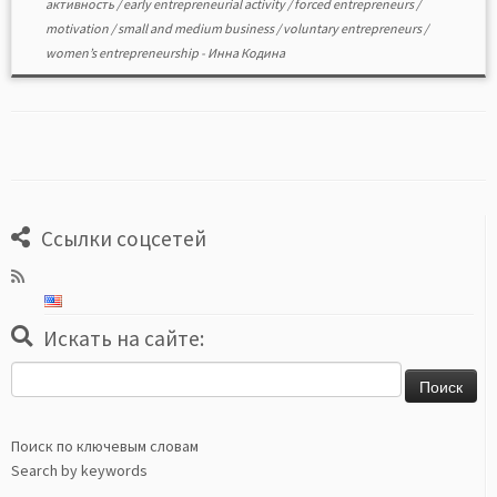
активность
/
early entrepreneurial activity
/
forced entrepreneurs
/
motivation
/
small and medium business
/
voluntary entrepreneurs
/
women’s entrepreneurship
-
Инна Кодина
Ссылки соцсетей
Искать на сайте:
Найти:
Поиск по ключевым словам
Search by keywords