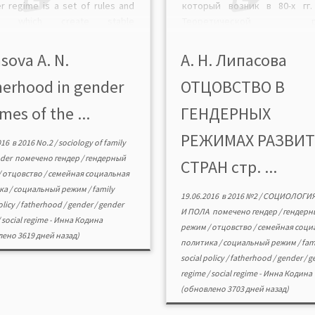
r regime is a set of rules and
который возник в 80-х гг.
s which create stable
Теоретической ра
ctations re-garding gender
сравнительного анализа выс
ions and assign specific rights
классификация социа
sova A. N.
А. Н. Липасова
sponsibilities to men and […]
режимов Г. Эспинг-Андер
herhood in gender
ОТЦОВСТВО В
модель режимов генд
политики Д. Сейнсбери. В с
mes of the ...
ГЕНДЕРНЫХ
благосостояния, ус
отнесенных к либераль
РЕЖИМАХ РАЗВИ
016
в
2016 No.2
/
sociology of family
социально-демократическ
nder
помечено
гендер
/
гендерный
консервативному режимам, 
СТРАН стр. ...
/
отцовство
/
семейная социальная
[…]
ка
/
социальный режим
/
family
19.06.2016
в
2016 №2
/
СОЦИОЛОГИЯ
olicy
/
fatherhood
/
gender
/
gender
И ПОЛА
помечено
гендер
/
гендерн
/
social regime
-
Инна Кодина
режим
/
отцовство
/
семейная соци
ено 3619 дней назад)
политика
/
социальный режим
/
fam
social policy
/
fatherhood
/
gender
/
g
regime
/
social regime
-
Инна Кодина
(обновлено 3703 дней назад)