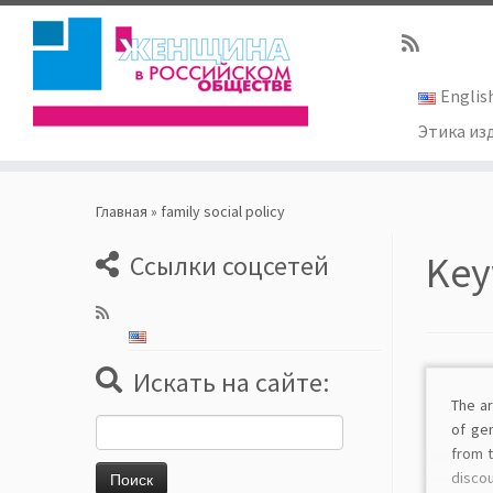
Englis
Этика из
Skip
to
Главная
»
family social policy
content
Key
Ссылки соцсетей
Искать на сайте:
The ar
Найти:
of ge
from t
discou