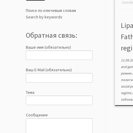
Gende
norm
Поиск по ключевым словам
expe
Search by keywords
relat
Lipa
and re
Обратная связь:
Fat
regi
Ваше имя (обязательно)
11.09.2
and ge
Ваш E-Mail (обязательно)
режим
полити
social p
Тема
regime
(обновл
Сообщение