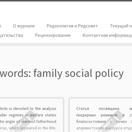
h
О журнале
Редколлегия и Редсовет
Текущий 
дательства
Рецензирование
Контактная информац
words:
family social policy
ticle is devoted to the analysis
Статья посвящена ан
nder regimes in welfare states
гендерных режимов в ст
he angle of alarmist fatherhood
благосостояния с точки 
rse, which appeared in the 80s.
алармистского дискурса отцо