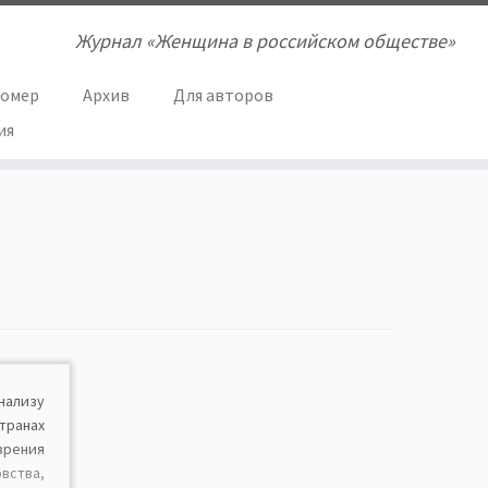
Журнал «Женщина в российском обществе»
номер
Архив
Для авторов
ия
ализу
ранах
зрения
вства,