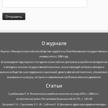
О журнале
Журнал «Женщина в российском обществе» издается на базе Ивановского государственного
университета с 1996 года.
За прошедшие годы журнал стал одним из российских центров по разработке методологии
и методики анализа государственной политики, затрагивающей интересы женщин и
мужчин в обществе, в исследованиях социальной, демографической политики, управления,
экономики и культуры, истории и современным проблемам женского движения.
Статьи
Сулейманова Р. Н. Региональная семейная политика в конце 1970-х—1980-е гг.:
исторические уроки (На примере Башкирской АССР), С. 120-129
Захарова Л. Н., Саралиева З. Х. -М., Сайгина Е. В. Динамика адресации доверия молодых