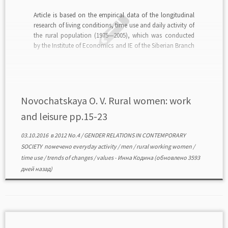
Article is based on the empirical data of the longitudinal
research of living conditions, time use and daily activity of
the rural population (1975—2005), which was conducted
by the Institute of Economics and IE of the Siberian Branch
of the Russian Academy of Science in the Novosi￾birsk
region (headed by […]
Novochatskaya O. V. Rural women: work
and leisure pp.15-23
03.10.2016
в
2012 No.4
/
GENDER RELATIONS IN CONTEMPORARY
SOCIETY
помечено
everyday activity
/
men
/
rural working women
/
time use
/
trends of changes
/
values
-
Инна Кодина
(обновлено 3593
дней назад)