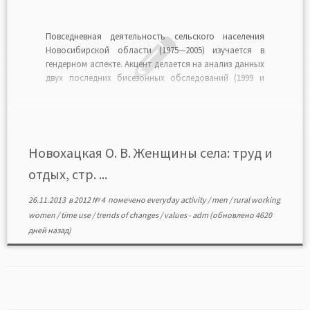
Повседневная деятельность сельского населения
Новосибирской области (1975—2005) изучается в
гендерном аспекте. Акцент делается на анализ данных
двух последних бисезонных обследований (1999 и
2004—2005 гг.), поскольку в этот период произошли
существенные изменения прежних тенденций в
оценочных суждениях респондентов и бюджетах
времени. Изменения в целом позитивные, связанные с
некоторым улучшением условий и […]
Новохацкая О. В. Женщины села: труд и
отдых, стр. ...
26.11.2013
в
2012 № 4
помечено
everyday activity
/
men
/
rural working
women
/
time use
/
trends of changes
/
values
-
adm
(обновлено 4620
дней назад)