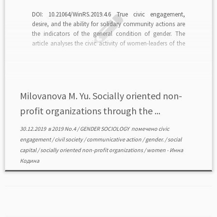
DOI: 10.21064/WinRS.2019.4.6 True civic engagement,
desire, and the ability for solidary community actions are
the indicators of the general condition of gender. The
article analyses the civic activity of women-leaders of the
socially oriented non-profit organizations (SONPOs), their
attitude to the high-priority social tasks, and the major
social resources of […]
Milovanova M. Yu. Socially oriented non-
profit organizations through the ...
30.12.2019
в
2019 No.4
/
GENDER SOCIOLOGY
помечено
civic
engagement
/
civil society
/
communicative action
/
gender.
/
social
capital
/
socially oriented non-profit organizations
/
women
-
Инна
Кодина