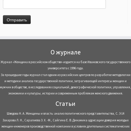
О журнале
Журнал «Женщина в российском обществе» издается на базе Ивановского государственного
университета с 1996 года.
За прошедшие годы журнал стал одним из российских центров по разработке методологии
и методики анализа государственной политики, затрагивающей интересы женщин и
мужчин в обществе, в исследованиях социальной, демографической политики, управления,
экономики и культуры, истории и современным проблемам женского движения.
Статьи
Шведова Н. А. Женщины и власть: анализ политического представительства, С. 3-14
Захарова Л. Н., Саралиева З. Х. -М., Сайгина Е. В. Динамика адресации доверия молодых
женщин-инженеров производственной компании в условиях длительных систематических