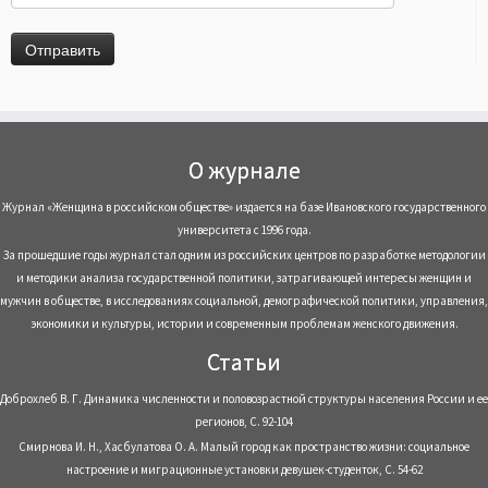
О журнале
Журнал «Женщина в российском обществе» издается на базе Ивановского государственного
университета с 1996 года.
За прошедшие годы журнал стал одним из российских центров по разработке методологии
и методики анализа государственной политики, затрагивающей интересы женщин и
мужчин в обществе, в исследованиях социальной, демографической политики, управления,
экономики и культуры, истории и современным проблемам женского движения.
Статьи
Доброхлеб В. Г. Динамика численности и половозрастной структуры населения России и ее
регионов, С. 92-104
Смирнова И. Н., Хасбулатова О. А. Малый город как пространство жизни: социальное
настроение и миграционные установки девушек-студенток, С. 54-62