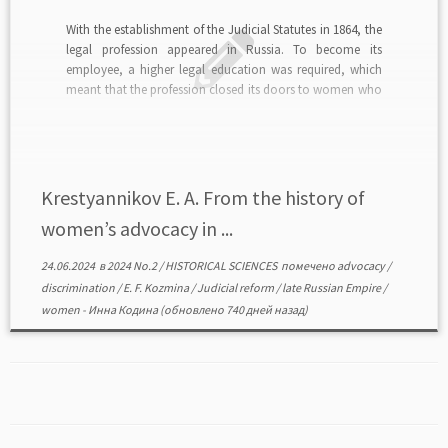
With the establishment of the Judicial Statutes in 1864, the
legal profession appeared in Russia. To become its
employee, a higher legal education was required, which
meant that the profession closed its doors to women who
did not have the right to such an education. Ten years
later, private lawyers […]
Krestyannikov E. A. From the history of
women’s advocacy in ...
24.06.2024
в
2024 No.2
/
HISTORICAL SCIENCES
помечено
advocacy
/
discrimination
/
E. F. Kozmina
/
Judicial reform
/
late Russian Empire
/
women
-
Инна Кодина
(обновлено 740 дней назад)