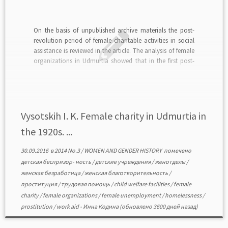
On the basis of unpublished archive materials the post-
revolution period of female charitable activities in social
assistance is reviewed in the article. The analysis of female
organizations in Udmurtia showed that in the first post-
revolution decade societal activities of women were
focused on the problems of child homelessness, female
unemployment, […]
Vysotskih I. K. Female charity in Udmurtia in
the 1920s. ...
30.09.2016
в
2014 No.3
/
WOMEN AND GENDER HISTORY
помечено
детская беспризор- ность
/
детские учреждения
/
женотделы
/
женская безработица
/
женская благотворительность
/
проституция
/
трудовая помощь
/
child welfare facilities
/
female
charity
/
female organizations
/
female unemployment
/
homelessness
/
prostitution
/
work aid
-
Инна Кодина
(обновлено 3600 дней назад)