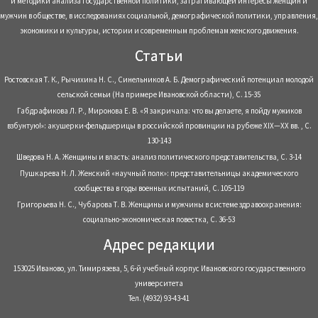
и методики анализа государственной политики, затрагивающей интересы женщин и
мужчин в обществе, в исследованиях социальной, демографической политики, управления,
экономики и культуры, истории и современным проблемам женского движения.
Статьи
Ростовская Т. К., Рычихина Н. С., Синельников А. Б. Демографический потенциал молодой
сельской семьи (На примере Ивановской области), С. 15-35
Габдрафикова Л. Р., Миронова Е. В. «Я закричала: что вы делаете, я пойду мужиков
взбунтую!»: акушерки-фельдшерицы в российской провинции на рубеже XIX—XX вв. , С.
130-143
Шведова Н. А. Женщины и власть: анализ политического представительства, С. 3-14
Пушкарева Н. Л. Женский «научный полк»: представительницы академического
сообщества в годы военных испытаний, С. 105-119
Григорьева Н. С., Чубарова Т. В. Женщины и мужчины в системе здравоохранения:
социально-экономическая повестка, С. 36-53
Адрес редакции
153025 Иваново, ул. Тимирязева, 5, 6-й учебный корпус Ивановского государственного
университета
Тел. (4932) 93-43-41