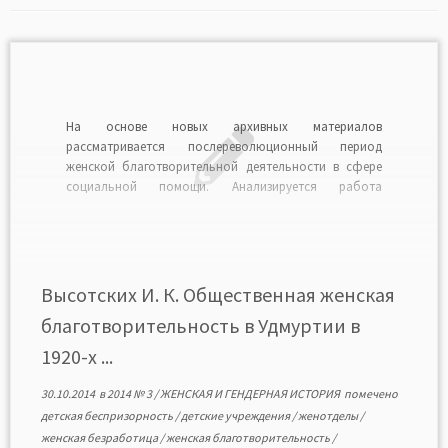
На основе новых архивных материалов
рассматривается послереволюционный период
женской благотворительной деятельности в сфере
социальной помощи. Анализируется работа
женотделов на территории Удмуртии. Показано, что в
первое послереволюционное десятилетие женская
общественная деятельность была направлена на
решение проблем детской беспризорности, женской
безработицы, проституции. Представлены материалы
Высотских И. К. Общественная женская
участия женотделов Удмуртии в работе местных
благотворительность в Удмуртии в
комитетов помощи […]
1920-х ...
30.10.2014
в
2014 № 3
/
ЖЕНСКАЯ И ГЕНДЕРНАЯ ИСТОРИЯ
помечено
детская беспризорность
/
детские учреждения
/
женотделы
/
женская безработица
/
женская благотворительность
/