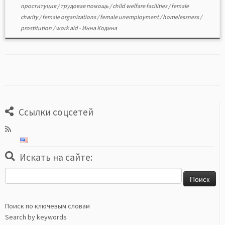
проституция
/
трудовая помощь
/
child welfare facilities
/
female
charity
/
female organizations
/
female unemployment
/
homelessness
/
prostitution
/
work aid
-
Инна Кодина
Ссылки соцсетей
Искать на сайте:
Найти:
Поиск по ключевым словам
Search by keywords